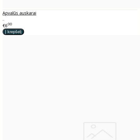
Apvalūs auskarai
..
00
€6