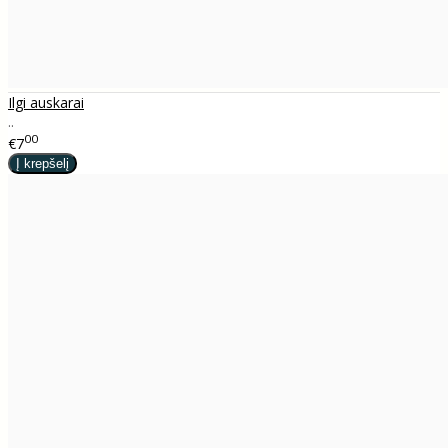
Ilgi auskarai
..
00
€7