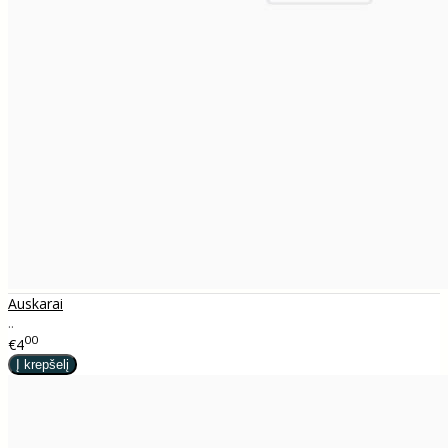
Auskarai
..
00
€4