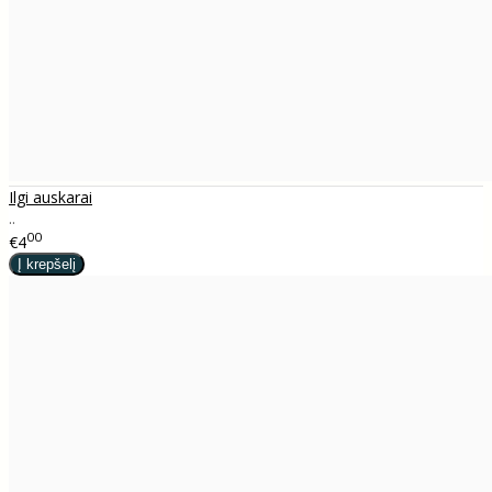
Ilgi auskarai
..
00
€4