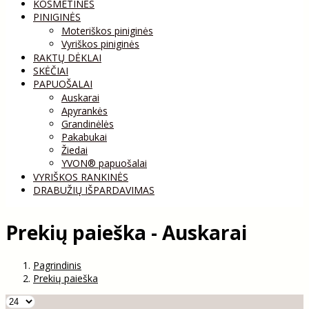
KOSMETINĖS
PINIGINĖS
Moteriškos piniginės
Vyriškos piniginės
RAKTŲ DĖKLAI
SKĖČIAI
PAPUOŠALAI
Auskarai
Apyrankės
Grandinėlės
Pakabukai
Žiedai
YVON® papuošalai
VYRIŠKOS RANKINĖS
DRABUŽIŲ IŠPARDAVIMAS
Prekių paieška - Auskarai
Pagrindinis
Prekių paieška