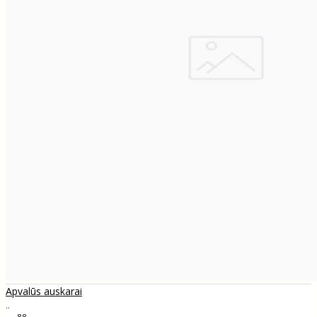
Apvalūs auskarai
..
88