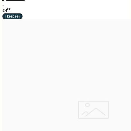
..
00
€4