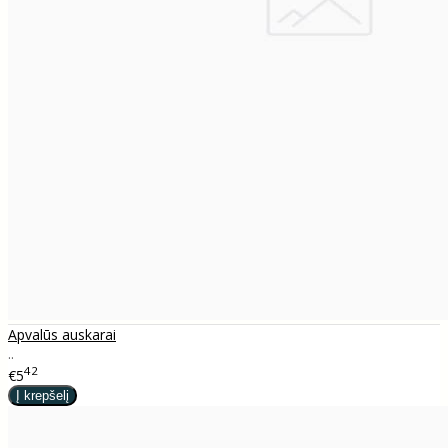
Apvalūs auskarai
..
42
€5