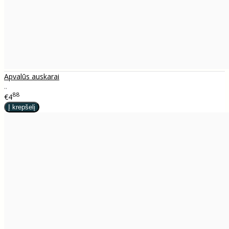
Apvalūs auskarai
..
88
€4