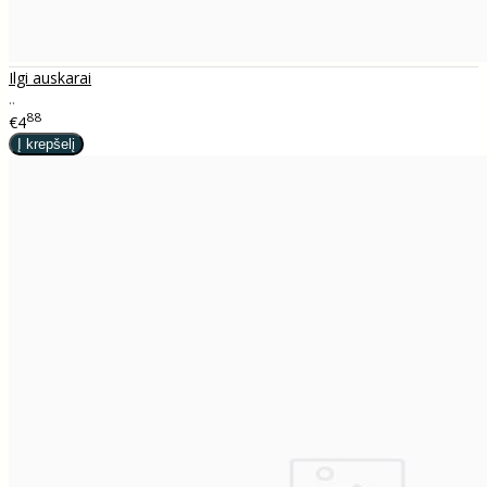
Ilgi auskarai
..
88
€4