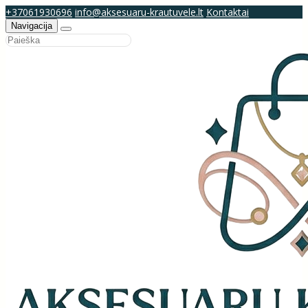
+37061930696
info@aksesuaru-krautuvele.lt
Kontaktai
Navigacija