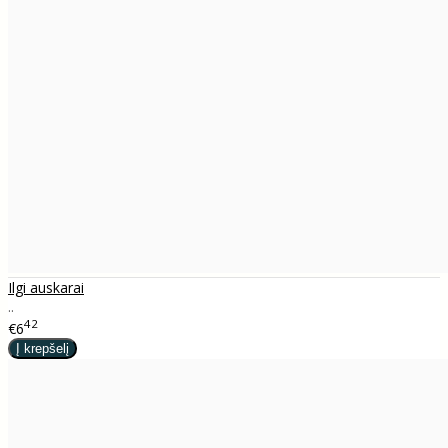
Ilgi auskarai
..
42
€6