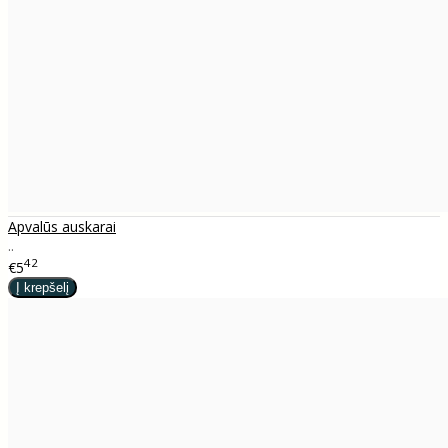
Apvalūs auskarai
..
42
€5