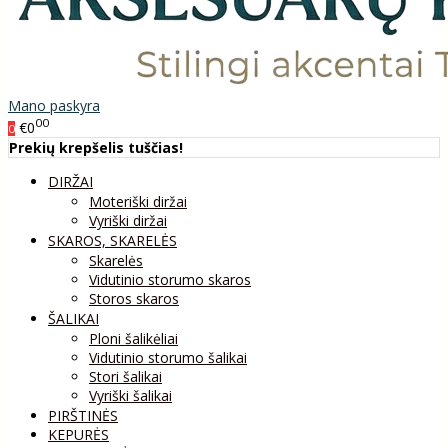
Mano paskyra
00
€0
0
Prekių krepšelis tuščias!
DIRŽAI
Moteriški diržai
Vyriški diržai
SKAROS, SKARELĖS
Skarelės
Vidutinio storumo skaros
Storos skaros
ŠALIKAI
Ploni šalikėliai
Vidutinio storumo šalikai
Stori šalikai
Vyriški šalikai
PIRŠTINĖS
KEPURĖS