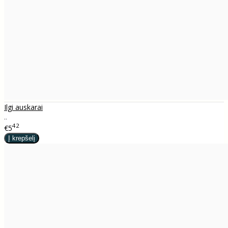
Ilgi auskarai
..
42
€5