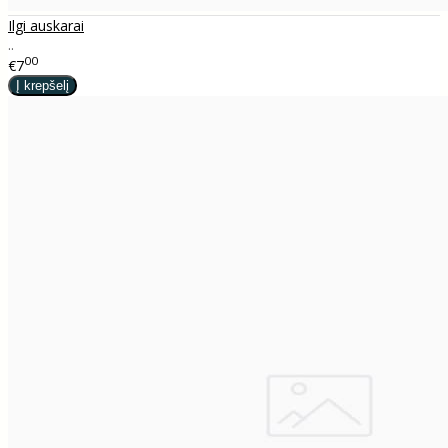
Ilgi auskarai
..
00
€7