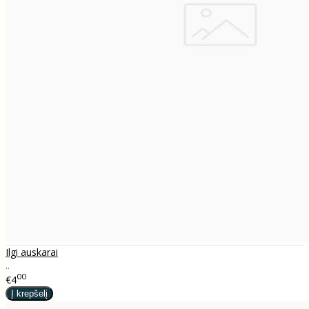
Ilgi auskarai
..
00
€4