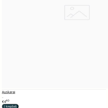
Auskarai
..
40
€4