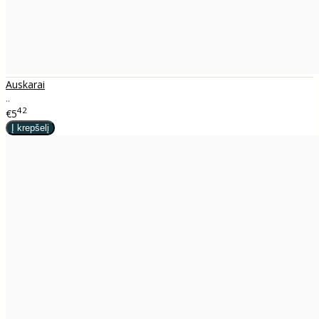
Auskarai
..
42
€5