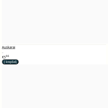
Auskarai
..
66
€5