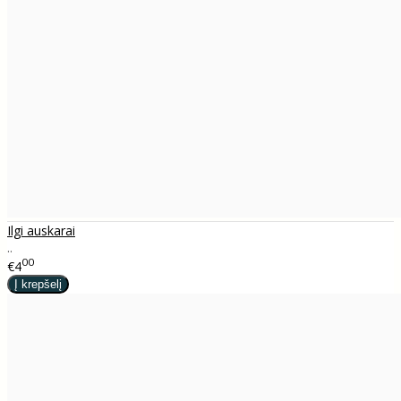
Ilgi auskarai
..
00
€4