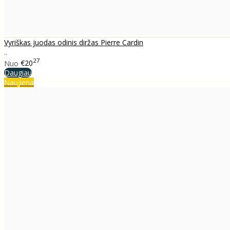
Vyriškas juodas odinis diržas Pierre Cardin
..
27
Nuo
€20
Daugiau
Naujiena