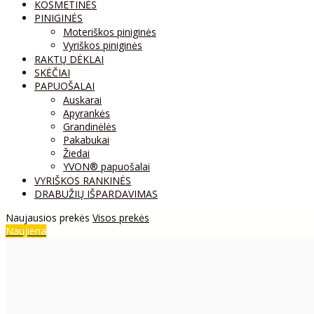
KOSMETINĖS
PINIGINĖS
Moteriškos piniginės
Vyriškos piniginės
RAKTŲ DĖKLAI
SKĖČIAI
PAPUOŠALAI
Auskarai
Apyrankės
Grandinėlės
Pakabukai
Žiedai
YVON® papuošalai
VYRIŠKOS RANKINĖS
DRABUŽIŲ IŠPARDAVIMAS
Naujausios prekės
Visos prekės
Naujiena