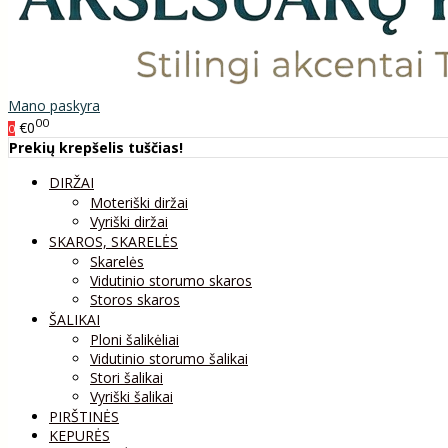
Mano paskyra
00
€0
0
Prekių krepšelis tuščias!
DIRŽAI
Moteriški diržai
Vyriški diržai
SKAROS, SKARELĖS
Skarelės
Vidutinio storumo skaros
Storos skaros
ŠALIKAI
Ploni šalikėliai
Vidutinio storumo šalikai
Stori šalikai
Vyriški šalikai
PIRŠTINĖS
KEPURĖS