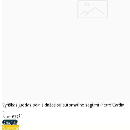
Vyriškas juodas odinis diržas su automatine sagtimi Pierre Cardin
..
54
Nuo
€32
Daugiau
Naujiena