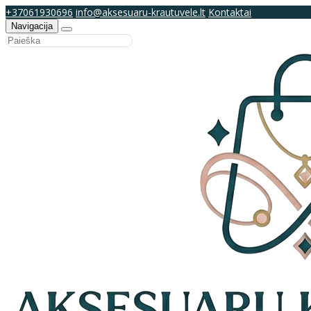
+37061930696
info@aksesuaru-krautuvele.lt
Kontaktai
Navigacija