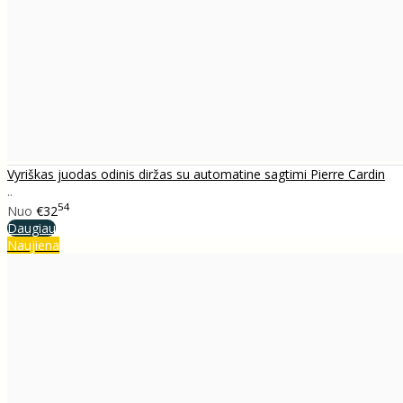
Vyriškas juodas odinis diržas su automatine sagtimi Pierre Cardin
..
54
Nuo
€32
Daugiau
Naujiena