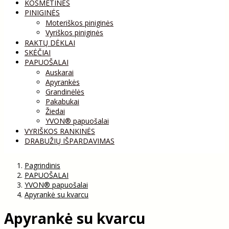
KOSMETINĖS
PINIGINĖS
Moteriškos piniginės
Vyriškos piniginės
RAKTŲ DĖKLAI
SKĖČIAI
PAPUOŠALAI
Auskarai
Apyrankės
Grandinėlės
Pakabukai
Žiedai
YVON® papuošalai
VYRIŠKOS RANKINĖS
DRABUŽIŲ IŠPARDAVIMAS
Pagrindinis
PAPUOŠALAI
YVON® papuošalai
Apyrankė su kvarcu
Apyrankė su kvarcu