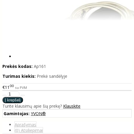
Prekės kodas:
Ap161
Turimas kiekis:
Prekė sandėlyje
00
€11
su PVM
Turite klausimų apie šią prekę?
Klauskite
Gamintojas:
YVON®
Aprašymas
(0) Atsiliepimai