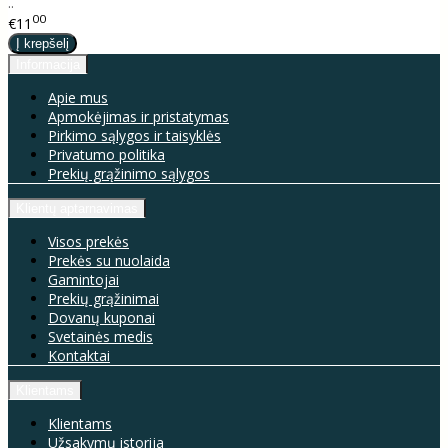
..
00
€11
Informacija
Apie mus
Apmokėjimas ir pristatymas
Pirkimo sąlygos ir taisyklės
Privatumo politika
Prekių grąžinimo sąlygos
Klientų aptarnavimas
Visos prekės
Prekės su nuolaida
Gamintojai
Prekių grąžinimai
Dovanų kuponai
Svetainės medis
Kontaktai
Klientams
Klientams
Užsakymų istorija