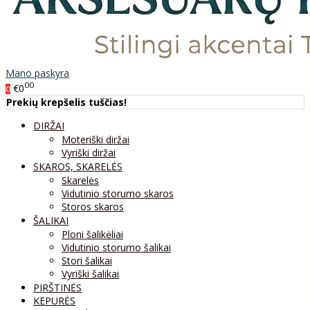
Mano paskyra
00
€0
0
Prekių krepšelis tuščias!
DIRŽAI
Moteriški diržai
Vyriški diržai
SKAROS, SKARELĖS
Skarelės
Vidutinio storumo skaros
Storos skaros
ŠALIKAI
Ploni šalikėliai
Vidutinio storumo šalikai
Stori šalikai
Vyriški šalikai
PIRŠTINĖS
KEPURĖS