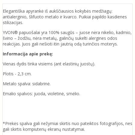
Elegantiška apyrankė iš aukščiausios kokybės medžiagų:
antialerginio, šlifuoto metalo ir kvarco. Puikiai papildo kasdienes
stilizacijas.
YVON® papuošalai yra 100% saugūs – juose nėra nikelio, kadmio,
švino – žodžiu, nėra metalų, galinčių sukelti alergines odos
reakcijas. Juos gali nešioti itin jautrią odą turinčios moterys.
Informacija apie prekę:
Vienas dydis tinka visiems (ant elastinių juostų).
Plotis - 2,3 cm.
Metalo spalva: sidabrinė.
Emalio spalvos: juoda, violetinė, smėlio.
*Prekės spalva gali nežymiai skirtis nuo pateiktos fotografijos, nes
gali skirtis kompiuterių ekranų nustatymai.