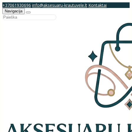
+37061930696
info@aksesuaru-krautuvele.lt
Kontaktai
Navigacija