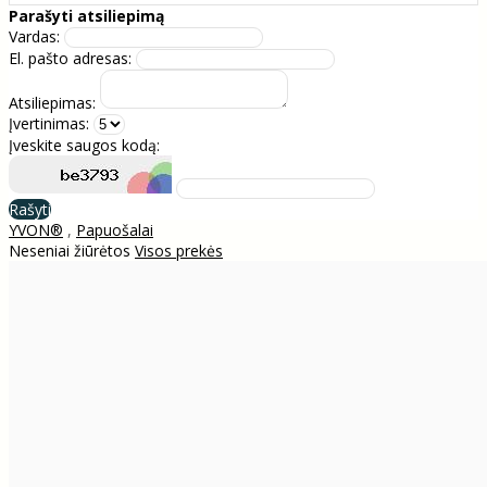
Parašyti atsiliepimą
Vardas:
El. pašto adresas:
Atsiliepimas:
Įvertinimas:
Įveskite saugos kodą:
Rašyti
YVON®
,
Papuošalai
Neseniai žiūrėtos
Visos prekės