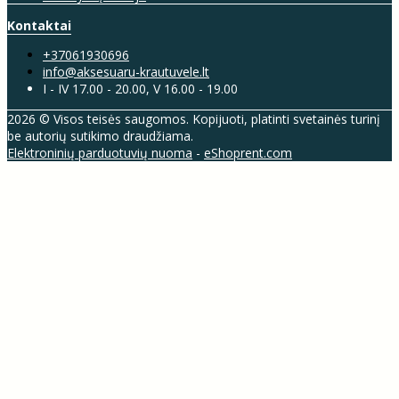
Kontaktai
+37061930696
info@aksesuaru-krautuvele.lt
I - IV 17.00 - 20.00, V 16.00 - 19.00
2026 © Visos teisės saugomos. Kopijuoti, platinti svetainės turinį
be autorių sutikimo draudžiama.
Elektroninių parduotuvių nuoma
-
eShoprent.com