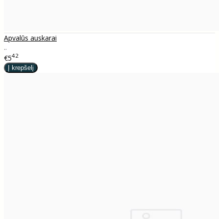
Apvalūs auskarai
..
42
€5