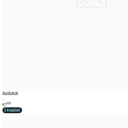
Auskarai
..
00
€7