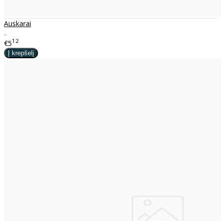
Auskarai
..
12
€5