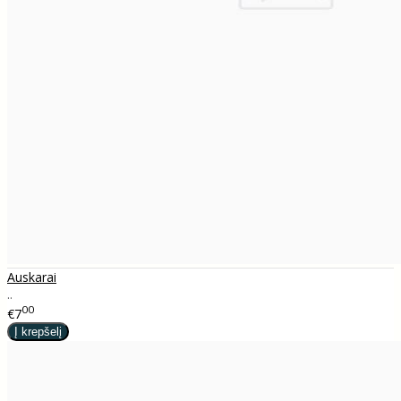
Auskarai
..
00
€7