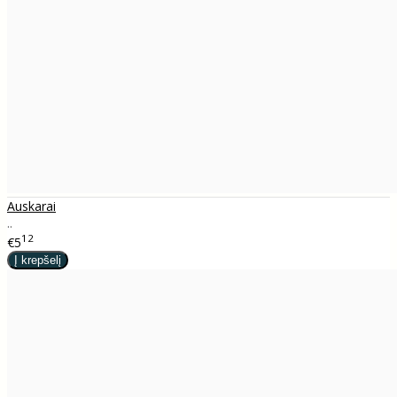
Auskarai
..
12
€5