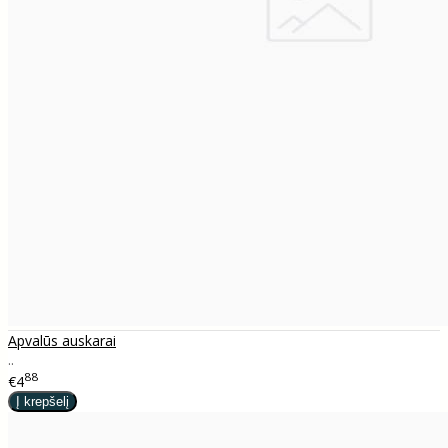
Apvalūs auskarai
..
88
€4