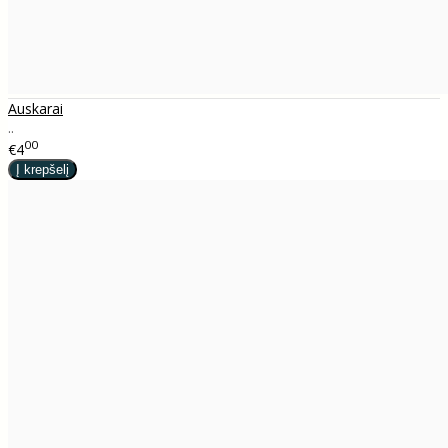
Auskarai
..
00
€4