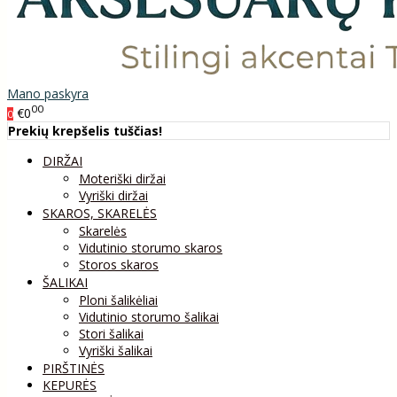
Mano paskyra
00
€0
0
Prekių krepšelis tuščias!
DIRŽAI
Moteriški diržai
Vyriški diržai
SKAROS, SKARELĖS
Skarelės
Vidutinio storumo skaros
Storos skaros
ŠALIKAI
Ploni šalikėliai
Vidutinio storumo šalikai
Stori šalikai
Vyriški šalikai
PIRŠTINĖS
KEPURĖS