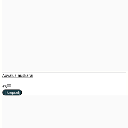
Apvalūs auskarai
..
00
€6