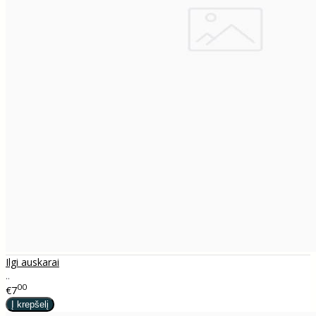
Ilgi auskarai
..
00
€7