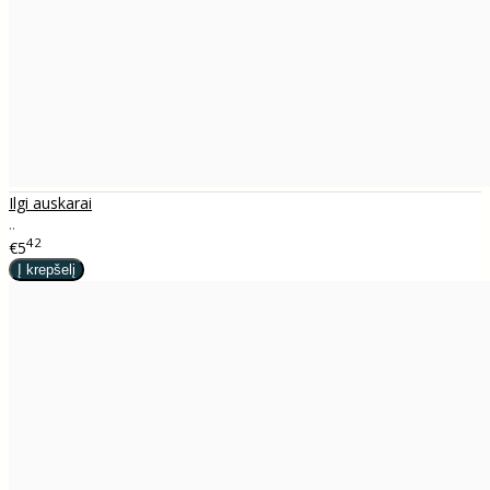
Ilgi auskarai
..
42
€5