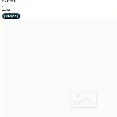
Auskarai
..
92
€5