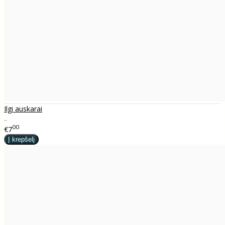
Ilgi auskarai
..
00
€7