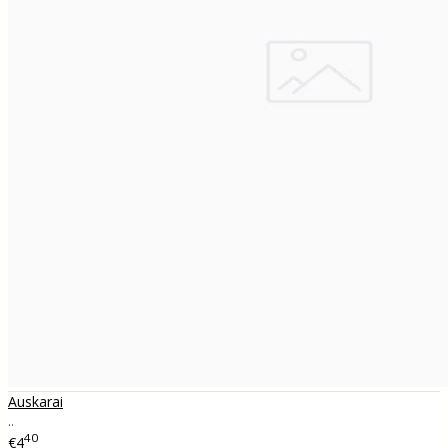
Auskarai
..
40
€4