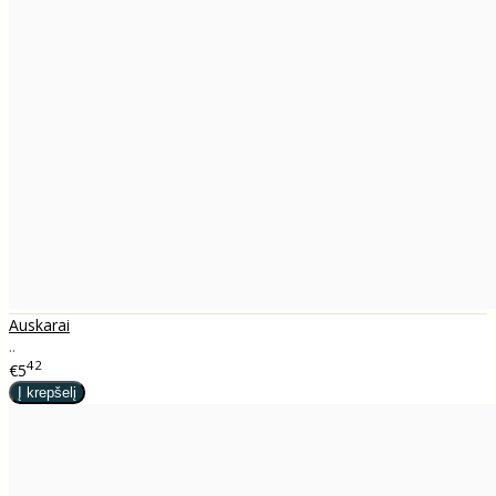
Auskarai
..
42
€5