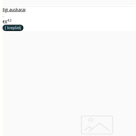
Ilgi auskarai
..
42
€6