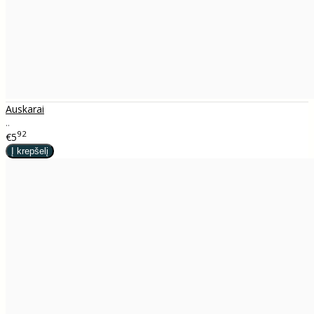
Auskarai
..
92
€5