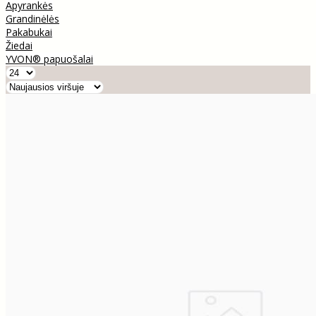
Apyrankės
Grandinėlės
Pakabukai
Žiedai
YVON® papuošalai