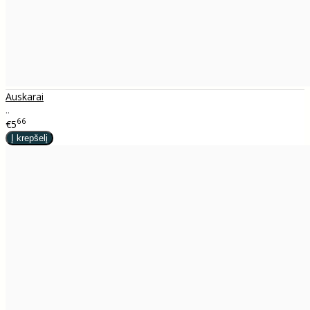
Auskarai
..
66
€5