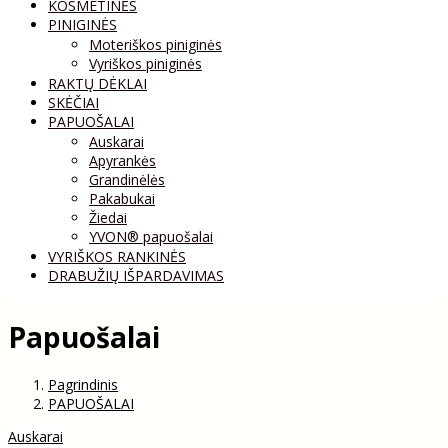
KOSMETINĖS
PINIGINĖS
Moteriškos piniginės
Vyriškos piniginės
RAKTŲ DĖKLAI
SKĖČIAI
PAPUOŠALAI
Auskarai
Apyrankės
Grandinėlės
Pakabukai
Žiedai
YVON® papuošalai
VYRIŠKOS RANKINĖS
DRABUŽIŲ IŠPARDAVIMAS
Papuošalai
Pagrindinis
PAPUOŠALAI
Auskarai