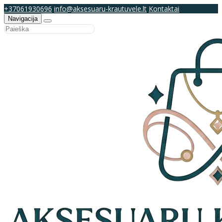
+37061930696
info@aksesuaru-krautuvele.lt
Kontaktai
Navigacija