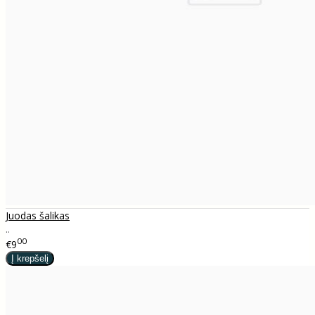
Juodas šalikas
..
00
€9