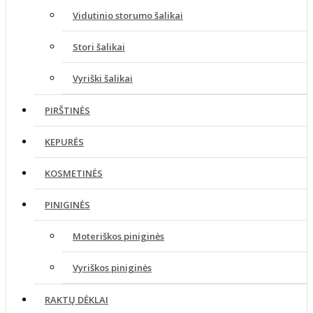
Vidutinio storumo šalikai
Stori šalikai
Vyriški šalikai
PIRŠTINĖS
KEPURĖS
KOSMETINĖS
PINIGINĖS
Moteriškos piniginės
Vyriškos piniginės
RAKTŲ DĖKLAI