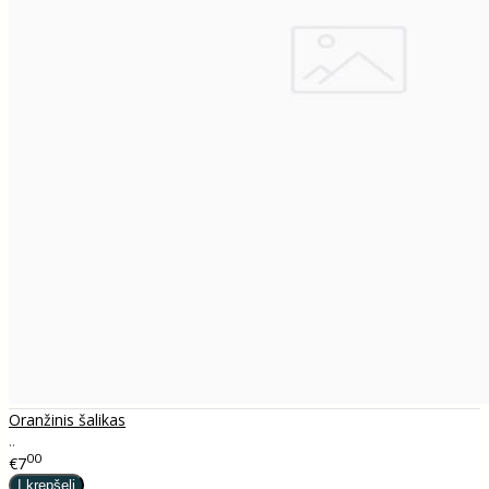
Oranžinis šalikas
..
00
€7