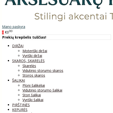
Mano paskyra
00
€0
0
Prekių krepšelis tuščias!
DIRŽAI
Moteriški diržai
Vyriški diržai
SKAROS, SKARELĖS
Skarelės
Vidutinio storumo skaros
Storos skaros
ŠALIKAI
Ploni šalikėliai
Vidutinio storumo šalikai
Stori šalikai
Vyriški šalikai
PIRŠTINĖS
KEPURĖS