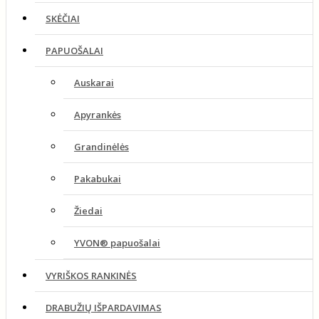
SKĖČIAI
PAPUOŠALAI
Auskarai
Apyrankės
Grandinėlės
Pakabukai
Žiedai
YVON® papuošalai
VYRIŠKOS RANKINĖS
DRABUŽIŲ IŠPARDAVIMAS