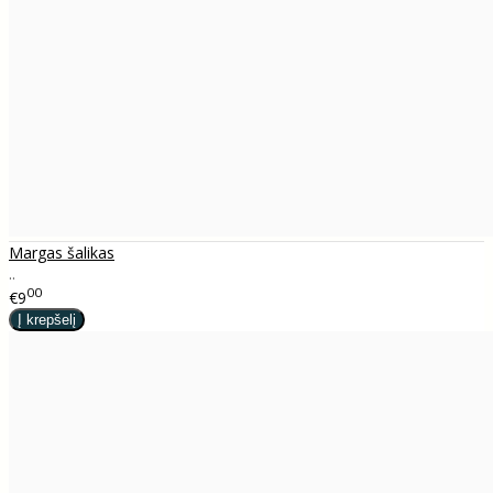
Margas šalikas
..
00
€9