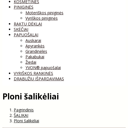
KOSMETINĖS
PINIGINĖS
Moteriškos piniginės
Vyriškos piniginės
RAKTŲ DĖKLAI
SKĖČIAI
PAPUOŠALAI
Auskarai
Apyrankės
Grandinėlės
Pakabukai
Žiedai
YVON® papuošalai
VYRIŠKOS RANKINĖS
DRABUŽIŲ IŠPARDAVIMAS
Ploni šalikėliai
Pagrindinis
ŠALIKAI
Ploni šalikėliai