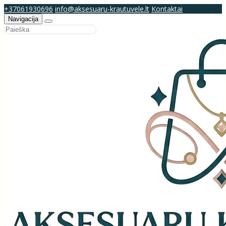
+37061930696
info@aksesuaru-krautuvele.lt
Kontaktai
Navigacija