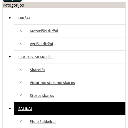
Kategorijos
DIRŽAI
Moteriški diržai
Vyriški diržai
SKAROS, SKARELĖS
Skarelės
Vidutinio storumo skaros
Storos skaros
ŠALIKAI
Ploni šalikėliai