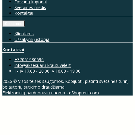
Dovanų kuponai
Svetainės medis
Kontaktai
Klientams
Klientams
Užsakymų istorija
Kontaktai
+37061930696
info@aksesuaru-krautuvele.lt
I - IV 17.00 - 20.00, V 16.00 - 19.00
2026 © Visos teisės saugomos. Kopijuoti, platinti svetainės turinį
be autorių sutikimo draudžiama.
Elektroninių parduotuvių nuoma
-
eShoprent.com