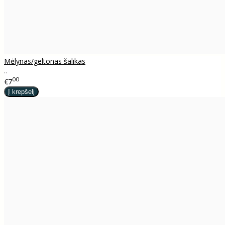
Mėlynas/geltonas šalikas
..
00
€7