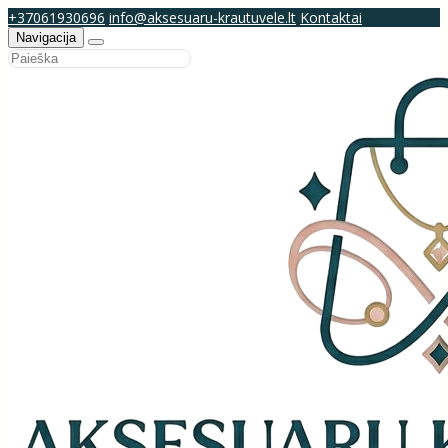
+37061930696
info@aksesuaru-krautuvele.lt
Kontaktai
Navigacija