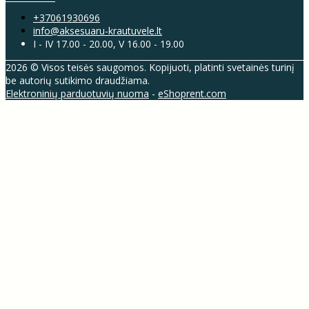
+37061930696
info@aksesuaru-krautuvele.lt
I - IV 17.00 - 20.00, V 16.00 - 19.00
2026 © Visos teisės saugomos. Kopijuoti, platinti svetainės turinį
be autorių sutikimo draudžiama.
Elektroninių parduotuvių nuoma
-
eShoprent.com