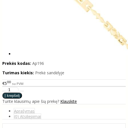
Prekės kodas:
Ap196
Turimas kiekis:
Prekė sandėlyje
00
€5
su PVM
Turite klausimų apie šią prekę?
Klauskite
Aprašymas
(0) Atsiliepimai