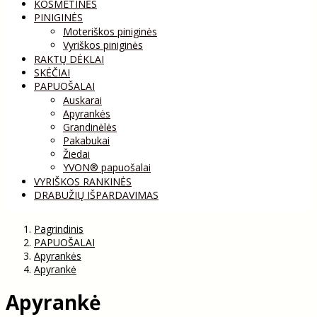
KOSMETINĖS
PINIGINĖS
Moteriškos piniginės
Vyriškos piniginės
RAKTŲ DĖKLAI
SKĖČIAI
PAPUOŠALAI
Auskarai
Apyrankės
Grandinėlės
Pakabukai
Žiedai
YVON® papuošalai
VYRIŠKOS RANKINĖS
DRABUŽIŲ IŠPARDAVIMAS
Pagrindinis
PAPUOŠALAI
Apyrankės
Apyrankė
Apyrankė