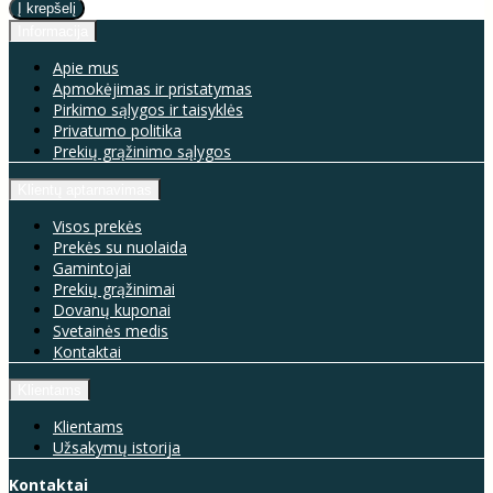
Informacija
Apie mus
Apmokėjimas ir pristatymas
Pirkimo sąlygos ir taisyklės
Privatumo politika
Prekių grąžinimo sąlygos
Klientų aptarnavimas
Visos prekės
Prekės su nuolaida
Gamintojai
Prekių grąžinimai
Dovanų kuponai
Svetainės medis
Kontaktai
Klientams
Klientams
Užsakymų istorija
Kontaktai