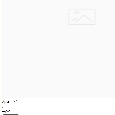
Apyrankė
..
00
€5