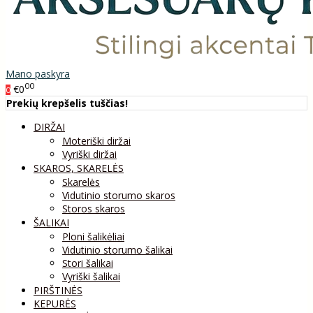
Mano paskyra
00
€0
0
Prekių krepšelis tuščias!
DIRŽAI
Moteriški diržai
Vyriški diržai
SKAROS, SKARELĖS
Skarelės
Vidutinio storumo skaros
Storos skaros
ŠALIKAI
Ploni šalikėliai
Vidutinio storumo šalikai
Stori šalikai
Vyriški šalikai
PIRŠTINĖS
KEPURĖS