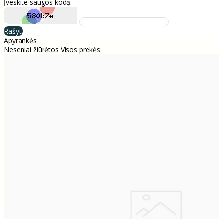
Įveskite saugos kodą:
Rašyti
Apyrankės
Neseniai žiūrėtos
Visos prekės