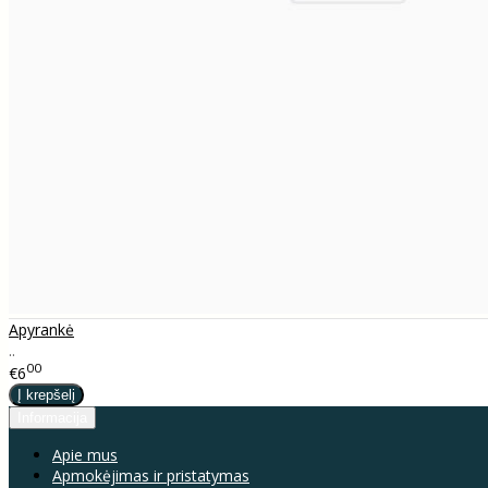
Apyrankė
..
00
€6
Informacija
Apie mus
Apmokėjimas ir pristatymas