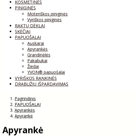
KOSMETINĖS
PINIGINĖS
Moteriškos piniginės
Vyriškos piniginės
RAKTŲ DĖKLAI
SKĖČIAI
PAPUOŠALAI
Auskarai
Apyrankės
Grandinėlės
Pakabukai
Žiedai
YVON® papuošalai
VYRIŠKOS RANKINĖS
DRABUŽIŲ IŠPARDAVIMAS
Pagrindinis
PAPUOŠALAI
Apyrankės
Apyrankė
Apyrankė