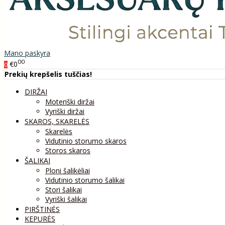
Mano paskyra
00
€0
0
Prekių krepšelis tuščias!
DIRŽAI
Moteriški diržai
Vyriški diržai
SKAROS, SKARELĖS
Skarelės
Vidutinio storumo skaros
Storos skaros
ŠALIKAI
Ploni šalikėliai
Vidutinio storumo šalikai
Stori šalikai
Vyriški šalikai
PIRŠTINĖS
KEPURĖS