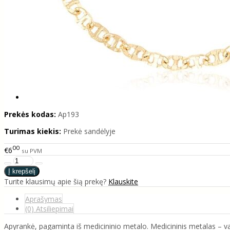
Prekės kodas:
Ap193
Turimas kiekis:
Prekė sandėlyje
00
€6
su PVM
Turite klausimų apie šią prekę?
Klauskite
Aprašymas
(0) Atsiliepimai
Apyrankė, pagaminta iš medicininio metalo. Medicininis metalas – vario