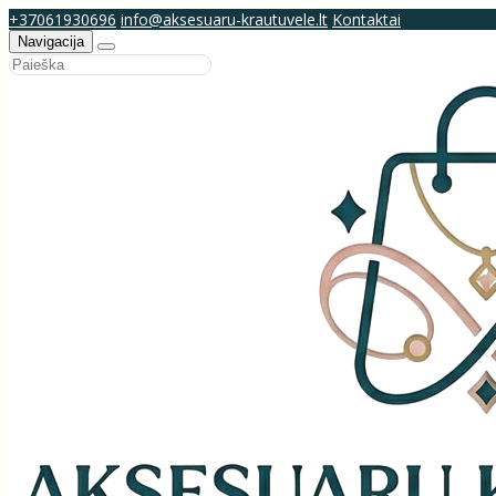
+37061930696
info@aksesuaru-krautuvele.lt
Kontaktai
Navigacija