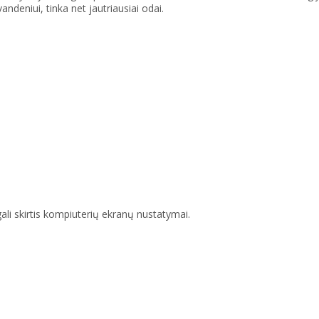
ndeniui, tinka net jautriausiai odai.
gali skirtis kompiuterių ekranų nustatymai.