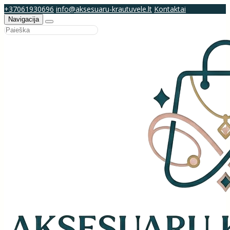
+37061930696
info@aksesuaru-krautuvele.lt
Kontaktai
Navigacija