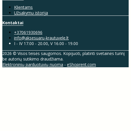
Klientams
Užsakymų istorija
Kontaktai
+37061930696
info@aksesuaru-krautuvele.lt
I - IV 17.00 - 20.00, V 16.00 - 19.00
2026 © Visos teisės saugomos. Kopijuoti, platinti svetainės turinį
be autorių sutikimo draudžiama.
Elektroninių parduotuvių nuoma
-
eShoprent.com