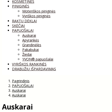
KOSMETINĖS
PINIGINĖS
Moteriškos piniginės
Vyriškos piniginės
RAKTŲ DĖKLAI
SKĖČIAI
PAPUOŠALAI
Auskarai
Apyrankės
Grandinėlės
Pakabukai
Žiedai
YVON® papuošalai
VYRIŠKOS RANKINĖS
DRABUŽIŲ IŠPARDAVIMAS
Pagrindinis
PAPUOŠALAI
Auskarai
Auskarai
Auskarai