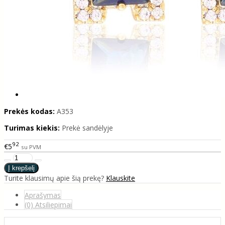
Prekės kodas:
A353
Turimas kiekis:
Prekė sandėlyje
92
€5
su PVM
Turite klausimų apie šią prekę?
Klauskite
Aprašymas
(0) Atsiliepimai