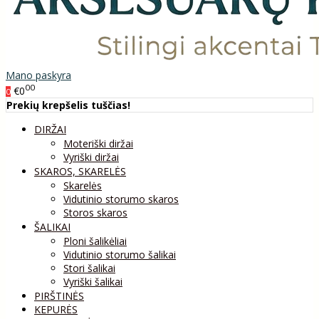
Mano paskyra
00
€0
0
Prekių krepšelis tuščias!
DIRŽAI
Moteriški diržai
Vyriški diržai
SKAROS, SKARELĖS
Skarelės
Vidutinio storumo skaros
Storos skaros
ŠALIKAI
Ploni šalikėliai
Vidutinio storumo šalikai
Stori šalikai
Vyriški šalikai
PIRŠTINĖS
KEPURĖS