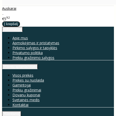
Auskarai
..
92
€5
Informacija
Apie mus
Apmokėjimas ir pristatymas
Pirkimo sąlygos ir taisyklės
Privatumo politika
Prekių grąžinimo sąlygos
Klientų aptarnavimas
Visos prekės
Prekės su nuolaida
Gamintojai
Prekių grąžinimai
Dovanų kuponai
Svetainės medis
Kontaktai
Klientams