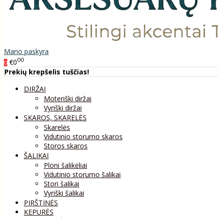
Mano paskyra
00
€0
0
Prekių krepšelis tuščias!
DIRŽAI
Moteriški diržai
Vyriški diržai
SKAROS, SKARELĖS
Skarelės
Vidutinio storumo skaros
Storos skaros
ŠALIKAI
Ploni šalikėliai
Vidutinio storumo šalikai
Stori šalikai
Vyriški šalikai
PIRŠTINĖS
KEPURĖS