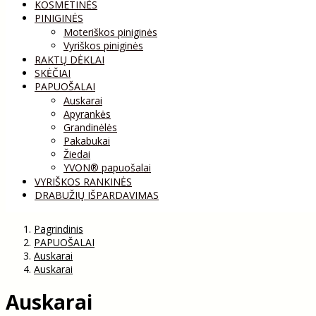
KOSMETINĖS
PINIGINĖS
Moteriškos piniginės
Vyriškos piniginės
RAKTŲ DĖKLAI
SKĖČIAI
PAPUOŠALAI
Auskarai
Apyrankės
Grandinėlės
Pakabukai
Žiedai
YVON® papuošalai
VYRIŠKOS RANKINĖS
DRABUŽIŲ IŠPARDAVIMAS
Pagrindinis
PAPUOŠALAI
Auskarai
Auskarai
Auskarai