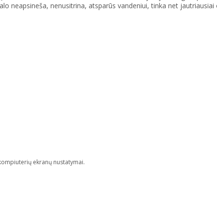
talo neapsineša, nenusitrina, atsparūs vandeniui, tinka net jautriausiai 
is kompiuterių ekranų nustatymai.