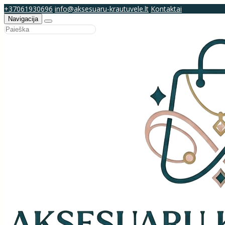
+37061930696
info@aksesuaru-krautuvele.lt
Kontaktai
Navigacija