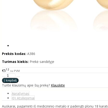
Prekės kodas:
A386
Turimas kiekis:
Prekė sandėlyje
12
€5
su PVM
Turite klausimų apie šią prekę?
Klauskite
Aprašymas
(0) Atsiliepimai
Auskarai, pagaminti iš medicininio metalo ir padengti plonu 18 karatų