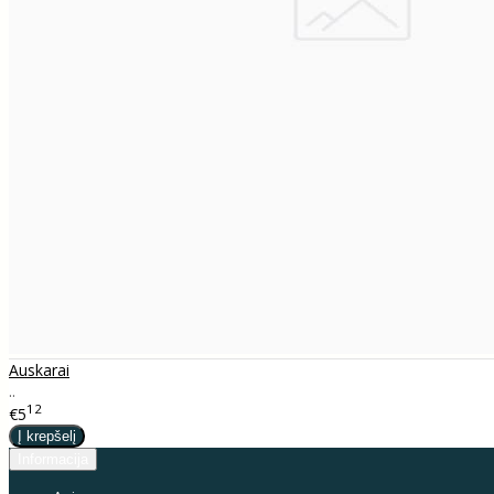
Auskarai
..
12
€5
Informacija