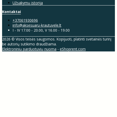
Užsakymų istorija
Kontaktai
+37061930696
info@aksesuaru-krautuvele.lt
I - IV 17.00 - 20.00, V 16.00 - 19.00
2026 © Visos teisės saugomos. Kopijuoti, platinti svetainės turinį
be autorių sutikimo draudžiama.
Elektroninių parduotuvių nuoma
-
eShoprent.com