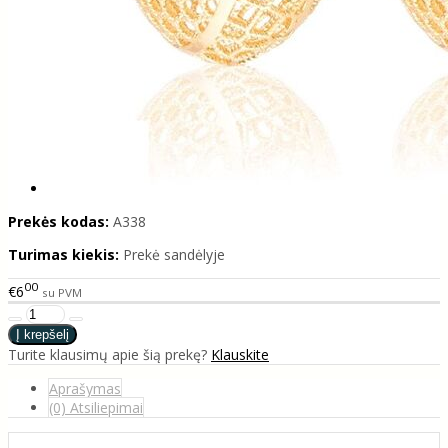
Prekės kodas:
A338
Turimas kiekis:
Prekė sandėlyje
00
€6
su PVM
Turite klausimų apie šią prekę?
Klauskite
Aprašymas
(0) Atsiliepimai