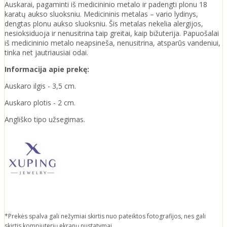
Auskarai, pagaminti iš medicininio metalo ir padengti plonu 18
karatų aukso sluoksniu. Medicininis metalas – vario lydinys,
dengtas plonu aukso sluoksniu. Šis metalas nekelia alergijos,
nesioksiduoja ir nenusitrina taip greitai, kaip bižuterija. Papuošalai
iš medicininio metalo neapsineša, nenusitrina, atsparūs vandeniui,
tinka net jautriausiai odai.
Informacija apie prekę:
Auskaro ilgis - 3,5 cm.
Auskaro plotis - 2 cm.
Angliško tipo užsegimas.
*Prekės spalva gali nežymiai skirtis nuo pateiktos fotografijos, nes gali
skirtis kompiuterių ekranų nustatymai.