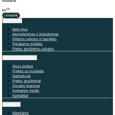
..
00
€6
Informacija
Apie mus
Apmokėjimas ir pristatymas
Pirkimo sąlygos ir taisyklės
Privatumo politika
Prekių grąžinimo sąlygos
Klientų aptarnavimas
Visos prekės
Prekės su nuolaida
Gamintojai
Prekių grąžinimai
Dovanų kuponai
Svetainės medis
Kontaktai
Klientams
Klientams