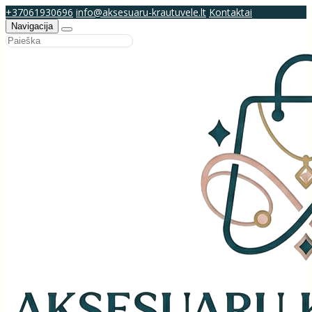
+37061930696
info@aksesuaru-krautuvele.lt
Kontaktai
Navigacija