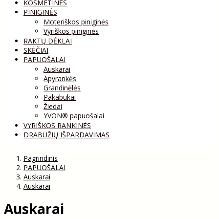
KOSMETINĖS
PINIGINĖS
Moteriškos piniginės
Vyriškos piniginės
RAKTŲ DĖKLAI
SKĖČIAI
PAPUOŠALAI
Auskarai
Apyrankės
Grandinėlės
Pakabukai
Žiedai
YVON® papuošalai
VYRIŠKOS RANKINĖS
DRABUŽIŲ IŠPARDAVIMAS
Pagrindinis
PAPUOŠALAI
Auskarai
Auskarai
Auskarai