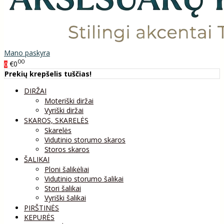
Mano paskyra
00
€0
0
Prekių krepšelis tuščias!
DIRŽAI
Moteriški diržai
Vyriški diržai
SKAROS, SKARELĖS
Skarelės
Vidutinio storumo skaros
Storos skaros
ŠALIKAI
Ploni šalikėliai
Vidutinio storumo šalikai
Stori šalikai
Vyriški šalikai
PIRŠTINĖS
KEPURĖS