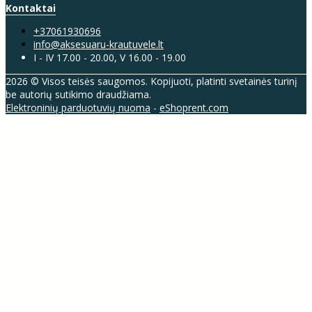
Kontaktai
+37061930696
info@aksesuaru-krautuvele.lt
I - IV 17.00 - 20.00, V 16.00 - 19.00
2026 © Visos teisės saugomos. Kopijuoti, platinti svetainės turinį
be autorių sutikimo draudžiama.
Elektroninių parduotuvių nuoma
-
eShoprent.com