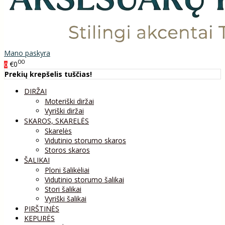
Mano paskyra
00
€0
0
Prekių krepšelis tuščias!
DIRŽAI
Moteriški diržai
Vyriški diržai
SKAROS, SKARELĖS
Skarelės
Vidutinio storumo skaros
Storos skaros
ŠALIKAI
Ploni šalikėliai
Vidutinio storumo šalikai
Stori šalikai
Vyriški šalikai
PIRŠTINĖS
KEPURĖS