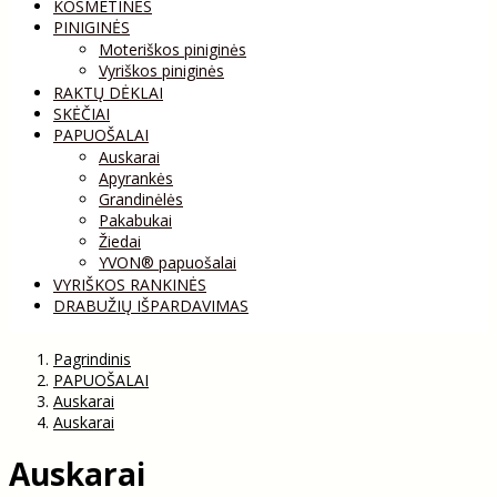
KOSMETINĖS
PINIGINĖS
Moteriškos piniginės
Vyriškos piniginės
RAKTŲ DĖKLAI
SKĖČIAI
PAPUOŠALAI
Auskarai
Apyrankės
Grandinėlės
Pakabukai
Žiedai
YVON® papuošalai
VYRIŠKOS RANKINĖS
DRABUŽIŲ IŠPARDAVIMAS
Pagrindinis
PAPUOŠALAI
Auskarai
Auskarai
Auskarai