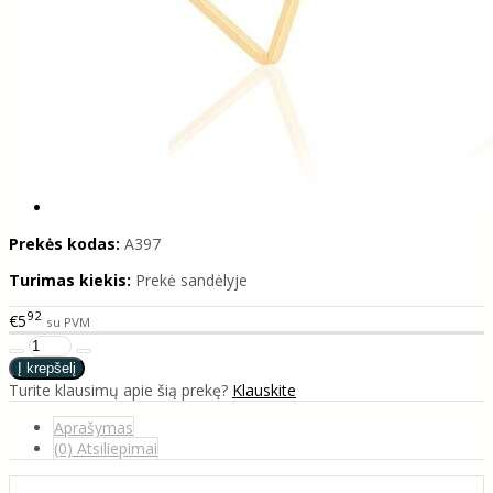
Prekės kodas:
A397
Turimas kiekis:
Prekė sandėlyje
92
€5
su PVM
Turite klausimų apie šią prekę?
Klauskite
Aprašymas
(0) Atsiliepimai