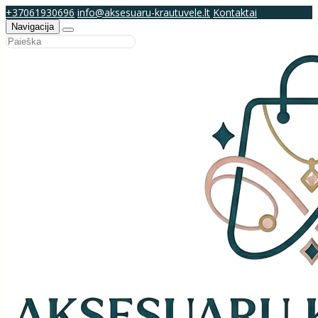
+37061930696
info@aksesuaru-krautuvele.lt
Kontaktai
Navigacija