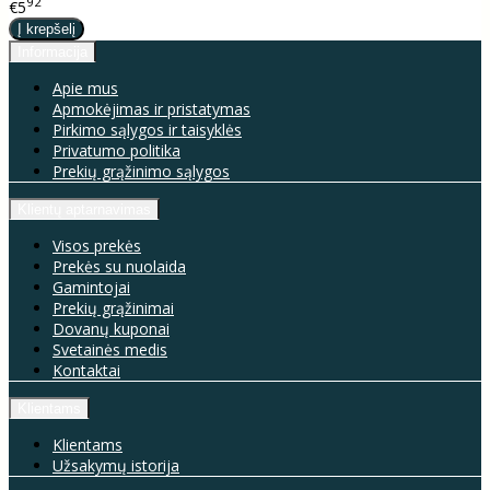
92
€5
Informacija
Apie mus
Apmokėjimas ir pristatymas
Pirkimo sąlygos ir taisyklės
Privatumo politika
Prekių grąžinimo sąlygos
Klientų aptarnavimas
Visos prekės
Prekės su nuolaida
Gamintojai
Prekių grąžinimai
Dovanų kuponai
Svetainės medis
Kontaktai
Klientams
Klientams
Užsakymų istorija