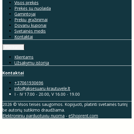
Visos prekės
Prekės su nuolaida
Gamintojai
Prekių grąžinimai
Dovanų kuponai
Svetainės medis
Kontaktai
Klientams
Klientams
Užsakymų istorija
Kontaktai
+37061930696
info@aksesuaru-krautuvele.lt
I - IV 17.00 - 20.00, V 16.00 - 19.00
2026 © Visos teisės saugomos. Kopijuoti, platinti svetainės turinį
be autorių sutikimo draudžiama.
Elektroninių parduotuvių nuoma
-
eShoprent.com