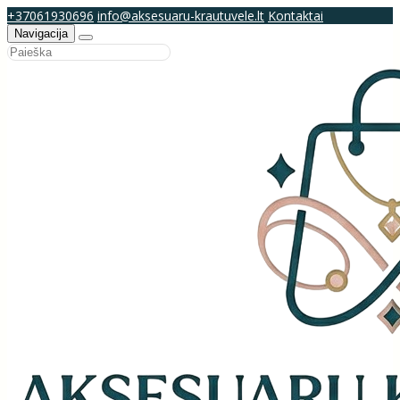
+37061930696
info@aksesuaru-krautuvele.lt
Kontaktai
Navigacija