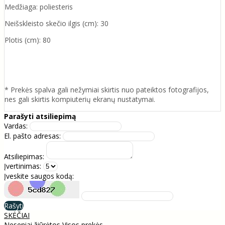
Medžiaga: poliesteris
Neišskleisto skečio ilgis (cm): 30
Plotis (cm): 80
* Prekės spalva gali nežymiai skirtis nuo pateiktos fotografijos,
nes gali skirtis kompiuterių ekranų nustatymai.
Parašyti atsiliepimą
Vardas:
El. pašto adresas:
Atsiliepimas:
Įvertinimas:
Įveskite saugos kodą:
Rašyti
SKĖČIAI
Neseniai žiūrėtos
Visos prekės