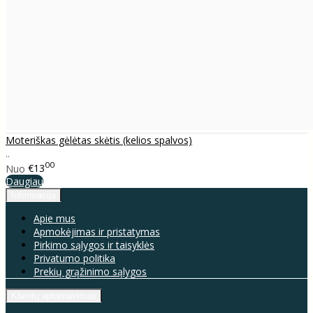
Moteriškas gėlėtas skėtis (kelios spalvos)
..
00
Nuo
€13
Daugiau
Informacija
Apie mus
Apmokėjimas ir pristatymas
Pirkimo sąlygos ir taisyklės
Privatumo politika
Prekių grąžinimo sąlygos
Klientų aptarnavimas