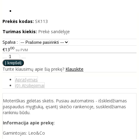
Prekės kodas:
SK113
Turimas kiekis:
Prekė sandėlyje
Spalva :
00
€13
su PVM
Turite klausimų apie šią prekę?
Klauskite
Aprašymas
(0) Atsiliepimai
Moteriškas gėlėtas skėtis. Pusiau automatinis - išskleidžiamas
paspaudus mygtuką, ęsantį skėčio rankenoje, suskleidžiamas
rankiniu būdu.
Informacija apie prekę:
Gamintojas: Leo&Co