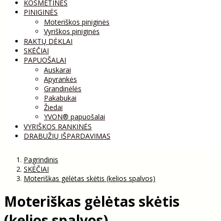
KOSMETINĖS
PINIGINĖS
Moteriškos piniginės
Vyriškos piniginės
RAKTŲ DĖKLAI
SKĖČIAI
PAPUOŠALAI
Auskarai
Apyrankės
Grandinėlės
Pakabukai
Žiedai
YVON® papuošalai
VYRIŠKOS RANKINĖS
DRABUŽIŲ IŠPARDAVIMAS
Pagrindinis
SKĖČIAI
Moteriškas gėlėtas skėtis (kelios spalvos)
Moteriškas gėlėtas skėtis
(kelios spalvos)