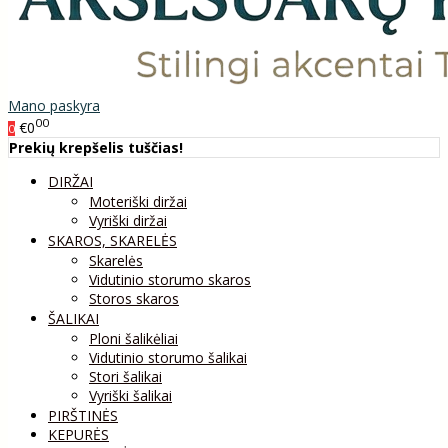
Mano paskyra
00
€0
0
Prekių krepšelis tuščias!
DIRŽAI
Moteriški diržai
Vyriški diržai
SKAROS, SKARELĖS
Skarelės
Vidutinio storumo skaros
Storos skaros
ŠALIKAI
Ploni šalikėliai
Vidutinio storumo šalikai
Stori šalikai
Vyriški šalikai
PIRŠTINĖS
KEPURĖS