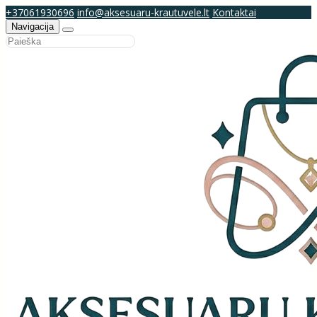
+37061930696
info@aksesuaru-krautuvele.lt
Kontaktai
Navigacija