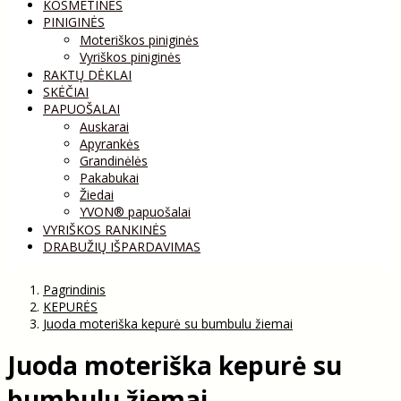
KOSMETINĖS
PINIGINĖS
Moteriškos piniginės
Vyriškos piniginės
RAKTŲ DĖKLAI
SKĖČIAI
PAPUOŠALAI
Auskarai
Apyrankės
Grandinėlės
Pakabukai
Žiedai
YVON® papuošalai
VYRIŠKOS RANKINĖS
DRABUŽIŲ IŠPARDAVIMAS
Pagrindinis
KEPURĖS
Juoda moteriška kepurė su bumbulu žiemai
Juoda moteriška kepurė su
bumbulu žiemai