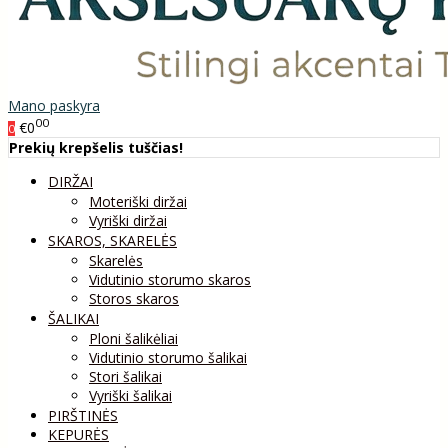
Mano paskyra
00
€0
0
Prekių krepšelis tuščias!
DIRŽAI
Moteriški diržai
Vyriški diržai
SKAROS, SKARELĖS
Skarelės
Vidutinio storumo skaros
Storos skaros
ŠALIKAI
Ploni šalikėliai
Vidutinio storumo šalikai
Stori šalikai
Vyriški šalikai
PIRŠTINĖS
KEPURĖS