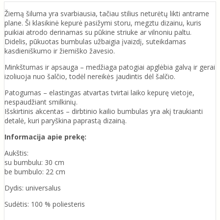
Žiemą šiluma yra svarbiausia, tačiau stilius neturėtų likti antrame
plane. Ši klasikinė kepurė pasižymi storu, megztu dizainu, kuris
puikiai atrodo derinamas su pūkine striuke ar vilnoniu paltu.
Didelis, pūkuotas bumbulas užbaigia įvaizdį, suteikdamas
kasdieniškumo ir žiemiško žavesio.
Minkštumas ir apsauga – medžiaga patogiai apglėbia galvą ir gerai
izoliuoja nuo šalčio, todėl nereikės jaudintis dėl šalčio.
Patogumas – elastingas atvartas tvirtai laiko kepurę vietoje,
nespaudžiant smilkinių.
Išskirtinis akcentas – dirbtinio kailio bumbulas yra akį traukianti
detalė, kuri paryškina paprastą dizainą.
Informacija apie prekę:
Aukštis:
su bumbulu: 30 cm
be bumbulo: 22 cm
Dydis: universalus
Sudėtis: 100 % poliesteris