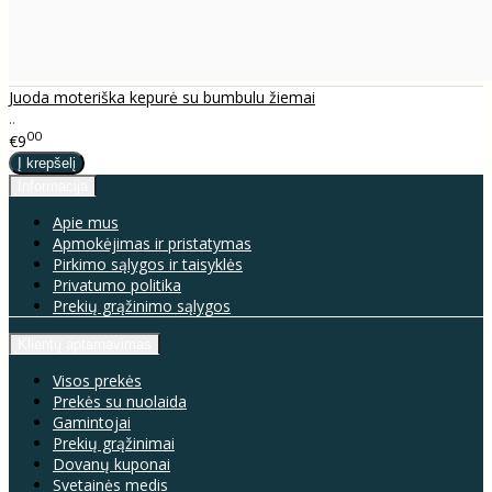
Juoda moteriška kepurė su bumbulu žiemai
..
00
€9
Informacija
Apie mus
Apmokėjimas ir pristatymas
Pirkimo sąlygos ir taisyklės
Privatumo politika
Prekių grąžinimo sąlygos
Klientų aptarnavimas
Visos prekės
Prekės su nuolaida
Gamintojai
Prekių grąžinimai
Dovanų kuponai
Svetainės medis