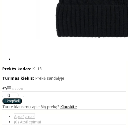
Prekės kodas:
K113
Turimas kiekis:
Prekė sandėlyje
00
€9
su PVM
Turite klausimų apie šią prekę?
Klauskite
Aprašymas
(0) Atsiliepimai