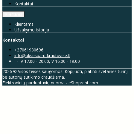
Kontaktai
Klientams
Klientams
Užsakymų istorija
Kontaktai
+37061930696
info@aksesuaru-krautuvele.lt
I - IV 17.00 - 20.00, V 16.00 - 19.00
2026 © Visos teisės saugomos. Kopijuoti, platinti svetainės turinį
be autorių sutikimo draudžiama.
Elektroninių parduotuvių nuoma
-
eShoprent.com