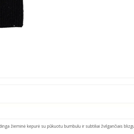
nga žieminė kepurė su pūkuotu bumbulu ir subtiliai žvilgančiais blizgu