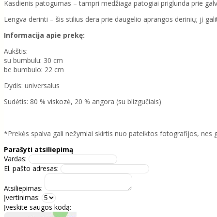
Kasdienis patogumas – tampri medžiaga patogiai priglunda prie galvo
Lengva derinti – šis stilius dera prie daugelio aprangos derinių; jį gali
Informacija apie prekę:
Aukštis:
su bumbulu: 30 cm
be bumbulo: 22 cm
Dydis: universalus
Sudėtis: 80 % viskozė, 20 % angora (su blizgučiais)
*Prekės spalva gali nežymiai skirtis nuo pateiktos fotografijos, nes
Parašyti atsiliepimą
Vardas:
El. pašto adresas:
Atsiliepimas:
Įvertinimas:
Įveskite saugos kodą: