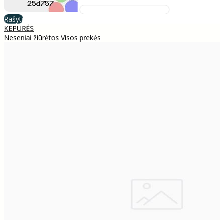
Rašyti
KEPURĖS
Neseniai žiūrėtos
Visos prekės