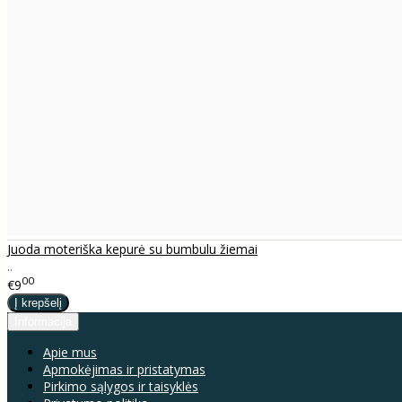
Juoda moteriška kepurė su bumbulu žiemai
..
00
€9
Informacija
Apie mus
Apmokėjimas ir pristatymas
Pirkimo sąlygos ir taisyklės