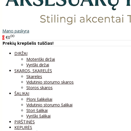
Mano paskyra
00
€0
0
Prekių krepšelis tuščias!
DIRŽAI
Moteriški diržai
Vyriški diržai
SKAROS, SKARELĖS
Skarelės
Vidutinio storumo skaros
Storos skaros
ŠALIKAI
Ploni šalikėliai
Vidutinio storumo šalikai
Stori šalikai
Vyriški šalikai
PIRŠTINĖS
KEPURĖS