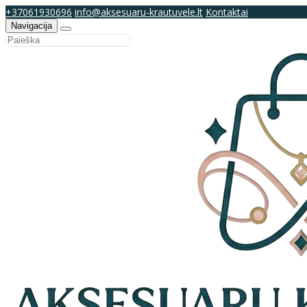
+37061930696
info@aksesuaru-krautuvele.lt
Kontaktai
Navigacija