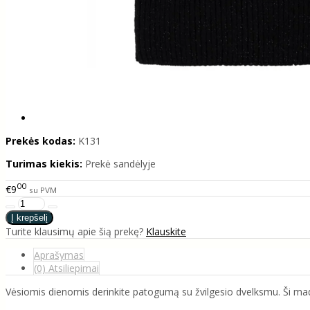
Prekės kodas:
K131
Turimas kiekis:
Prekė sandėlyje
00
€9
su PVM
Turite klausimų apie šią prekę?
Klauskite
Aprašymas
(0) Atsiliepimai
Vėsiomis dienomis derinkite patogumą su žvilgesio dvelksmu. Ši madi