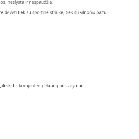
s, neslysta ir nespaudžia.
te dėvėti tiek su sportine striuke, tiek su vilnoniu paltu.
 gali skirtis kompiuterių ekranų nustatymai.