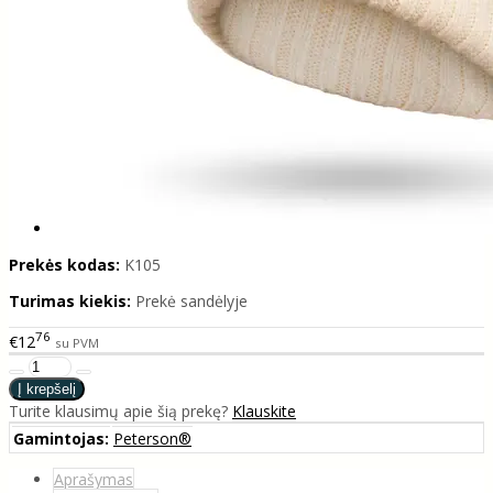
Prekės kodas:
K105
Turimas kiekis:
Prekė sandėlyje
76
€12
su PVM
Turite klausimų apie šią prekę?
Klauskite
Gamintojas:
Peterson®
Aprašymas