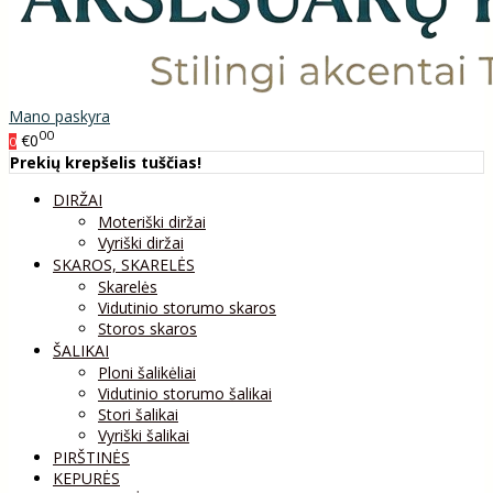
Mano paskyra
00
€0
0
Prekių krepšelis tuščias!
DIRŽAI
Moteriški diržai
Vyriški diržai
SKAROS, SKARELĖS
Skarelės
Vidutinio storumo skaros
Storos skaros
ŠALIKAI
Ploni šalikėliai
Vidutinio storumo šalikai
Stori šalikai
Vyriški šalikai
PIRŠTINĖS
KEPURĖS