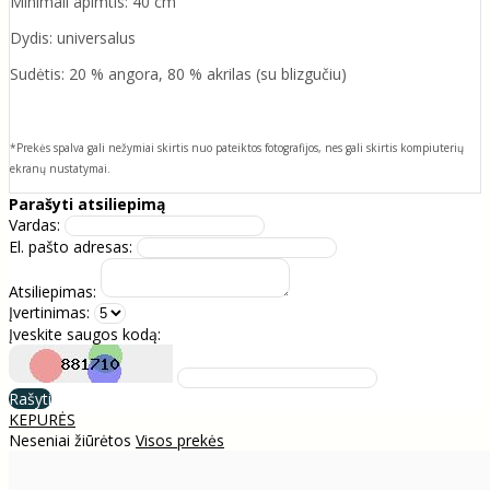
Minimali apimtis: 40 cm
Dydis: universalus
Sudėtis: 20 % angora, 80 % akrilas (su blizgučiu)
*Prekės spalva gali nežymiai skirtis nuo pateiktos fotografijos, nes gali skirtis kompiuterių
ekranų nustatymai.
Parašyti atsiliepimą
Vardas:
El. pašto adresas:
Atsiliepimas:
Įvertinimas:
Įveskite saugos kodą:
Rašyti
KEPURĖS
Neseniai žiūrėtos
Visos prekės