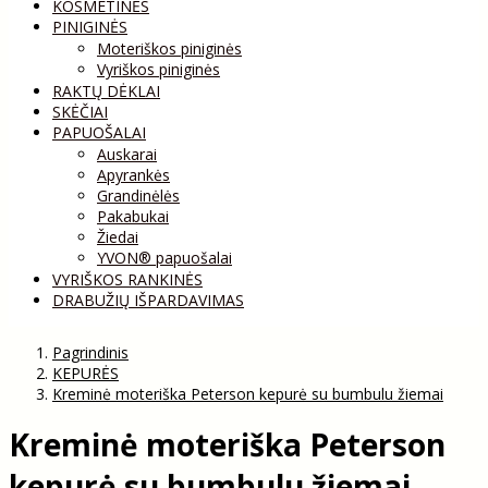
KOSMETINĖS
PINIGINĖS
Moteriškos piniginės
Vyriškos piniginės
RAKTŲ DĖKLAI
SKĖČIAI
PAPUOŠALAI
Auskarai
Apyrankės
Grandinėlės
Pakabukai
Žiedai
YVON® papuošalai
VYRIŠKOS RANKINĖS
DRABUŽIŲ IŠPARDAVIMAS
Pagrindinis
KEPURĖS
Kreminė moteriška Peterson kepurė su bumbulu žiemai
Kreminė moteriška Peterson
kepurė su bumbulu žiemai