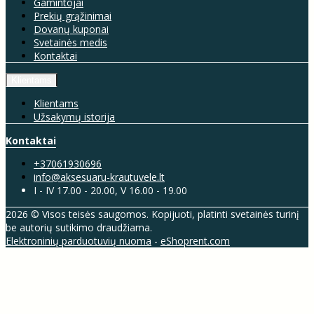
Gamintojai
Prekių grąžinimai
Dovanų kuponai
Svetainės medis
Kontaktai
Klientams
Klientams
Užsakymų istorija
Kontaktai
+37061930696
info@aksesuaru-krautuvele.lt
I - IV 17.00 - 20.00, V 16.00 - 19.00
2026 © Visos teisės saugomos. Kopijuoti, platinti svetainės turinį
be autorių sutikimo draudžiama.
Elektroninių parduotuvių nuoma
-
eShoprent.com