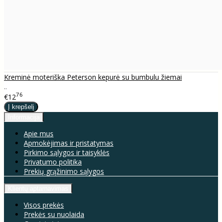
Kreminė moteriška Peterson kepurė su bumbulu žiemai
..
76
€12
Informacija
Apie mus
Apmokėjimas ir pristatymas
Pirkimo sąlygos ir taisyklės
Privatumo politika
Prekių grąžinimo sąlygos
Klientų aptarnavimas
Visos prekės
Prekės su nuolaida