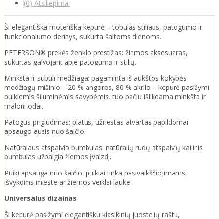
(0) Atsiliepimai
Ši elegantiška moteriška kepurė – tobulas stiliaus, patogumo ir
funkcionalumo derinys, sukurta šaltoms dienoms.
PETERSON® prekės ženklo prestižas: žiemos aksesuaras,
sukurtas galvojant apie patogumą ir stilių.
Minkšta ir subtili medžiaga: pagaminta iš aukštos kokybės
medžiagų mišinio – 20 % angoros, 80 % akrilo – kepurė pasižymi
puikiomis šiluminėmis savybėmis, tuo pačiu išlikdama minkšta ir
maloni odai.
Patogus prigludimas: platus, užriestas atvartas papildomai
apsaugo ausis nuo šalčio.
Natūralaus atspalvio bumbulas: natūralių rudų atspalvių kailinis
bumbulas užbaigia žiemos įvaizdį.
Puiki apsauga nuo šalčio: puikiai tinka pasivaikščiojimams,
išvykoms mieste ar žiemos veiklai lauke.
Universalus dizainas
Ši kepurė pasižymi elegantišku klasikinių juostelių raštu,