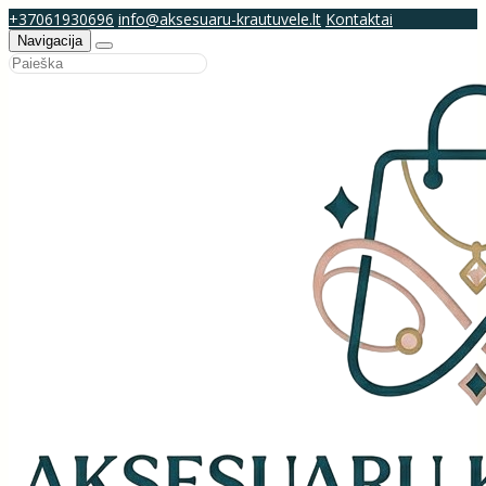
+37061930696
info@aksesuaru-krautuvele.lt
Kontaktai
Navigacija