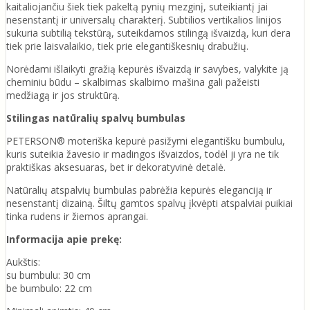
kaitaliojančiu šiek tiek pakeltą pynių mezginį, suteikiantį jai
nesenstantį ir universalų charakterį. Subtilios vertikalios linijos
sukuria subtilią tekstūrą, suteikdamos stilingą išvaizdą, kuri dera
tiek prie laisvalaikio, tiek prie elegantiškesnių drabužių.
Norėdami išlaikyti gražią kepurės išvaizdą ir savybes, valykite ją
cheminiu būdu – skalbimas skalbimo mašina gali pažeisti
medžiagą ir jos struktūrą.
Stilingas natūralių spalvų bumbulas
PETERSON® moteriška kepurė pasižymi elegantišku bumbulu,
kuris suteikia žavesio ir madingos išvaizdos, todėl ji yra ne tik
praktiškas aksesuaras, bet ir dekoratyvinė detalė.
Natūralių atspalvių bumbulas pabrėžia kepurės eleganciją ir
nesenstantį dizainą. Šiltų gamtos spalvų įkvėpti atspalviai puikiai
tinka rudens ir žiemos aprangai.
Informacija apie prekę:
Aukštis:
su bumbulu: 30 cm
be bumbulo: 22 cm