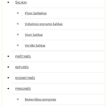
ŠALIKAI
Ploni šalikėliai
Vidutinio storumo šalikai
Stori šalikai
Vyriški šalikai
PIRŠTINĖS
KEPURĖS
KOSMETINĖS
PINIGINĖS
Moteriškos piniginės