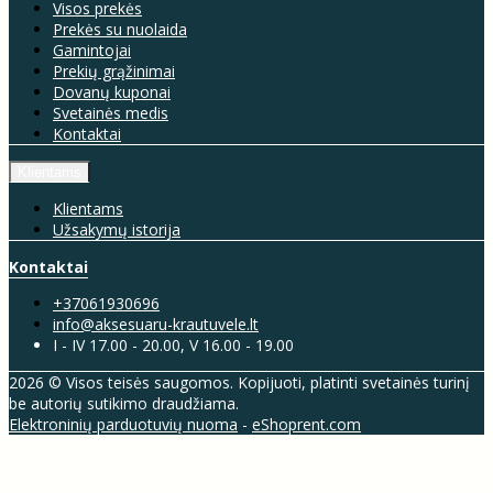
Visos prekės
Prekės su nuolaida
Gamintojai
Prekių grąžinimai
Dovanų kuponai
Svetainės medis
Kontaktai
Klientams
Klientams
Užsakymų istorija
Kontaktai
+37061930696
info@aksesuaru-krautuvele.lt
I - IV 17.00 - 20.00, V 16.00 - 19.00
2026 © Visos teisės saugomos. Kopijuoti, platinti svetainės turinį
be autorių sutikimo draudžiama.
Elektroninių parduotuvių nuoma
-
eShoprent.com