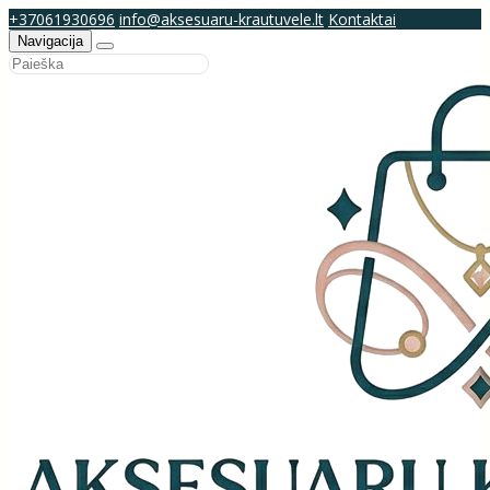
+37061930696
info@aksesuaru-krautuvele.lt
Kontaktai
Navigacija