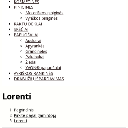
KOSMETINĖS
PINIGINĖS
Moteriškos piniginės
Vyriškos piniginės
RAKTŲ DĖKLAI
SKĖČIAI
PAPUOŠALAI
Auskarai
Apyrankės
Grandinėlės
Pakabukai
Žiedai
YVON® papuošalai
VYRIŠKOS RANKINĖS
DRABUŽIŲ IŠPARDAVIMAS
Lorenti
Pagrindinis
Pirkite pagal gamintoją
Lorenti