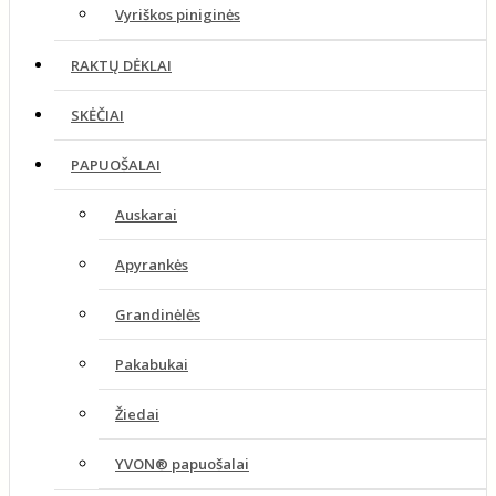
Vyriškos piniginės
RAKTŲ DĖKLAI
SKĖČIAI
PAPUOŠALAI
Auskarai
Apyrankės
Grandinėlės
Pakabukai
Žiedai
YVON® papuošalai