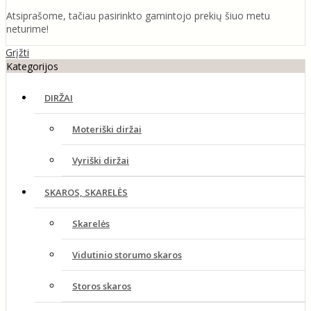
Atsiprašome, tačiau pasirinkto gamintojo prekių šiuo metu
neturime!
Grįžti
Kategorijos
DIRŽAI
Moteriški diržai
Vyriški diržai
SKAROS, SKARELĖS
Skarelės
Vidutinio storumo skaros
Storos skaros