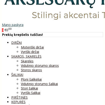
Mano paskyra
00
€0
0
Prekių krepšelis tuščias!
DIRŽAI
Moteriški diržai
Vyriški diržai
SKAROS, SKARELĖS
Skarelės
Vidutinio storumo skaros
Storos skaros
ŠALIKAI
Ploni šalikėliai
Vidutinio storumo šalikai
Stori šalikai
Vyriški šalikai
PIRŠTINĖS
KEPURĖS