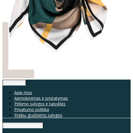
Informacija
Apie mus
Apmokėjimas ir pristatymas
Pirkimo sąlygos ir taisyklės
Privatumo politika
Prekių grąžinimo sąlygos
Klientų aptarnavimas