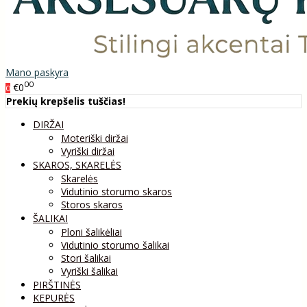
Mano paskyra
00
€0
0
Prekių krepšelis tuščias!
DIRŽAI
Moteriški diržai
Vyriški diržai
SKAROS, SKARELĖS
Skarelės
Vidutinio storumo skaros
Storos skaros
ŠALIKAI
Ploni šalikėliai
Vidutinio storumo šalikai
Stori šalikai
Vyriški šalikai
PIRŠTINĖS
KEPURĖS