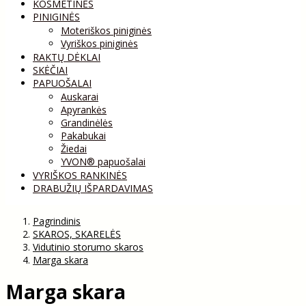
KOSMETINĖS
PINIGINĖS
Moteriškos piniginės
Vyriškos piniginės
RAKTŲ DĖKLAI
SKĖČIAI
PAPUOŠALAI
Auskarai
Apyrankės
Grandinėlės
Pakabukai
Žiedai
YVON® papuošalai
VYRIŠKOS RANKINĖS
DRABUŽIŲ IŠPARDAVIMAS
Pagrindinis
SKAROS, SKARELĖS
Vidutinio storumo skaros
Marga skara
Marga skara