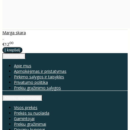
Marga skara
..
00
€12
Informacija
Apie mus
Apmokėjimas ir pristatymas
Pirkimo sąlygos ir taisyklės
Privatumo politika
Prekių grąžinimo sąlygos
Klientų aptarnavimas
Visos prekės
Prekės su nuolaida
Gamintojai
Prekių grąžinimai
Dovanų kuponai