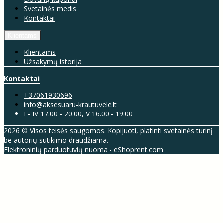
Svetainės medis
Kontaktai
Klientams
Klientams
Užsakymų istorija
Kontaktai
+37061930696
info@aksesuaru-krautuvele.lt
I - IV 17.00 - 20.00, V 16.00 - 19.00
2026 © Visos teisės saugomos. Kopijuoti, platinti svetainės turinį
be autorių sutikimo draudžiama.
Elektroninių parduotuvių nuoma
-
eShoprent.com