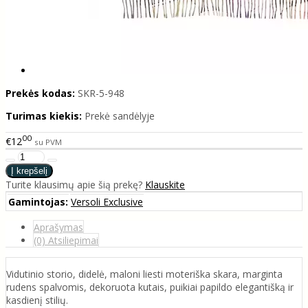
Prekės kodas:
SKR-5-948
Turimas kiekis:
Prekė sandėlyje
00
€12
su PVM
Turite klausimų apie šią prekę?
Klauskite
Gamintojas:
Versoli Exclusive
Aprašymas
(0) Atsiliepimai
Vidutinio storio, didelė, maloni liesti moteriška skara, marginta
rudens spalvomis, dekoruota kutais, puikiai papildo elegantišką ir
kasdienį stilių.