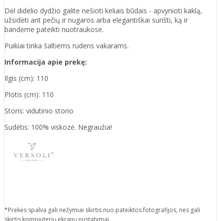
Dėl didelio dydžio galite nešioti keliais būdais - apvynioti kaklą,
užsidėti ant pečių ir nugaros arba elegantiškai surišti, ką ir
bandėme pateikti nuotraukose.
Puikiai tinka šaltiems rudens vakarams.
Informacija apie prekę:
Ilgis (cm): 110
Plotis (cm): 110
Storis: vidutinio storio
Sudėtis: 100% viskozė. Negraužia!
*Prekės spalva gali nežymiai skirtis nuo pateiktos fotografijos, nes gali
skirtis kompiuterių ekranų nustatymai.