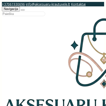
+37061930696
info@aksesuaru-krautuvele.lt
Kontaktai
Navigacija