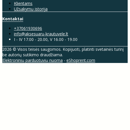
Klientams
Užsakymų istorija
Kontaktai
+37061930696
info@aksesuaru-krautuvele.lt
I - IV 17.00 - 20.00, V 16.00 - 19.00
2026 © Visos teisės saugomos. Kopijuoti, platinti svetainės turinį
be autorių sutikimo draudžiama.
Elektroninių parduotuvių nuoma
-
eShoprent.com