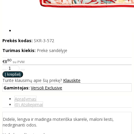
Prekės kodas:
SKR-3-572
Turimas kiekis:
Prekė sandėlyje
80
€8
su PVM
Turite klausimų apie šią prekę?
Klauskite
Gamintojas:
Versoli Exclusive
Aprašymas
(0) Atsiliepimai
Didelė, lengva ir madinga moteriška skarelė, maloni liesti,
nedirginanti odos.