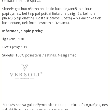
Unikalus raštas ir spalva.
Skarelė gali būti rišama ant kaklo kaip elegantiško stiliaus
papildymas, bet taip pat puikiai tinka prie piniginės, kelnių ar
plaukų (kaip elastinė juosta ir galvos juosta) – puikiai tinka tiek
kasdieniam, tiek formalesniam stilizavimui.
Informacija apie prekę:
Ilgis (cm): 130
Plotis (cm): 130
Sudėtis: 100% poliesteris / satinas. Nesiglamžo.
*Prekės spalva gali nežymiai skirtis nuo pateiktos fotografijos, nes
gali skirtis kompiuterių ekranų nustatymai.