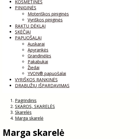
KOSMETINĖS
PINIGINĖS
Moteriškos piniginės
Vyriškos piniginės
RAKTŲ DĖKLAI
SKĖČIAI
PAPUOŠALAI
Auskarai
Apyrankės
Grandinėlės
Pakabukai
Žiedai
YVON® papuošalai
VYRIŠKOS RANKINĖS
DRABUŽIŲ IŠPARDAVIMAS
Pagrindinis
SKAROS, SKARELĖS
Skarelės
Marga skarelė
Marga skarelė