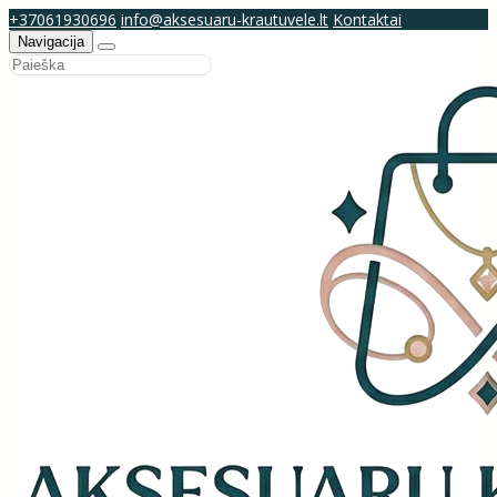
+37061930696
info@aksesuaru-krautuvele.lt
Kontaktai
Navigacija