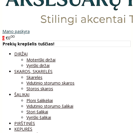
Mano paskyra
00
€0
0
Prekių krepšelis tuščias!
DIRŽAI
Moteriški diržai
Vyriški diržai
SKAROS, SKARELĖS
Skarelės
Vidutinio storumo skaros
Storos skaros
ŠALIKAI
Ploni šalikėliai
Vidutinio storumo šalikai
Stori šalikai
Vyriški šalikai
PIRŠTINĖS
KEPURĖS