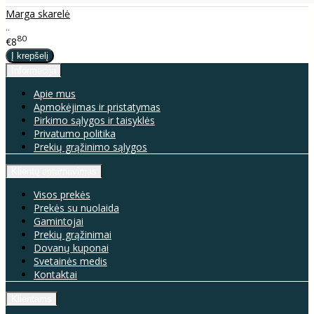
Marga skarelė
..
80
€8
Informacija
Apie mus
Apmokėjimas ir pristatymas
Pirkimo sąlygos ir taisyklės
Privatumo politika
Prekių grąžinimo sąlygos
Klientų aptarnavimas
Visos prekės
Prekės su nuolaida
Gamintojai
Prekių grąžinimai
Dovanų kuponai
Svetainės medis
Kontaktai
Klientams