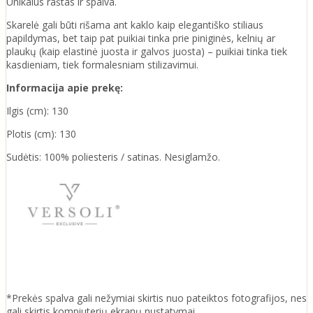
Unikalus raštas ir spalva.
Skarelė gali būti rišama ant kaklo kaip elegantiško stiliaus
papildymas, bet taip pat puikiai tinka prie piniginės, kelnių ar
plaukų (kaip elastinė juosta ir galvos juosta) – puikiai tinka tiek
kasdieniam, tiek formalesniam stilizavimui.
Informacija apie prekę:
Ilgis (cm): 130
Plotis (cm): 130
Sudėtis: 100% poliesteris / satinas. Nesiglamžo.
*Prekės spalva gali nežymiai skirtis nuo pateiktos fotografijos, nes
gali skirtis kompiuterių ekranų nustatymai.