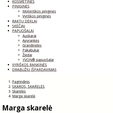
KOSMETINĖS
PINIGINĖS
Moteriškos piniginės
Vyriškos piniginės
RAKTŲ DĖKLAI
SKĖČIAI
PAPUOŠALAI
Auskarai
Apyrankės
Grandinėlės
Pakabukai
Žiedai
YVON® papuošalai
VYRIŠKOS RANKINĖS
DRABUŽIŲ IŠPARDAVIMAS
Pagrindinis
SKAROS, SKARELĖS
Skarelės
Marga skarelė
Marga skarelė