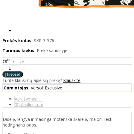
Prekės kodas:
SKR-3-576
Turimas kiekis:
Prekė sandėlyje
80
€8
su PVM
Turite klausimų apie šią prekę?
Klauskite
Gamintojas:
Versoli Exclusive
Aprašymas
(0) Atsiliepimai
Didelė, lengva ir madinga moteriška skarelė, maloni liesti,
nedirginanti odos.