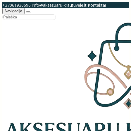
+37061930696
info@aksesuaru-krautuvele.lt
Kontaktai
Navigacija