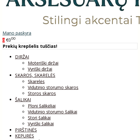
Mano paskyra
00
€0
0
Prekių krepšelis tuščias!
DIRŽAI
Moteriški diržai
Vyriški diržai
SKAROS, SKARELĖS
Skarelės
Vidutinio storumo skaros
Storos skaros
ŠALIKAI
Ploni šalikėliai
Vidutinio storumo šalikai
Stori šalikai
Vyriški šalikai
PIRŠTINĖS
KEPURĖS