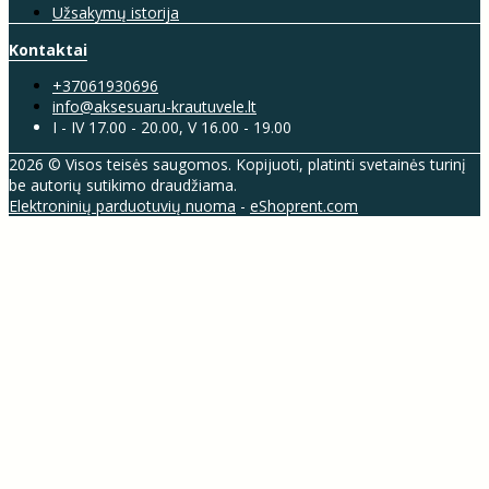
Užsakymų istorija
Kontaktai
+37061930696
info@aksesuaru-krautuvele.lt
I - IV 17.00 - 20.00, V 16.00 - 19.00
2026 © Visos teisės saugomos. Kopijuoti, platinti svetainės turinį
be autorių sutikimo draudžiama.
Elektroninių parduotuvių nuoma
-
eShoprent.com