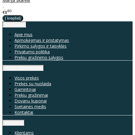
Marga skarelė
..
80
€8
Informacija
Apie mus
Apmokėjimas ir pristatymas
Pirkimo sąlygos ir taisyklės
Privatumo politika
Prekių grąžinimo sąlygos
Klientų aptarnavimas
Visos prekės
Prekės su nuolaida
Gamintojai
Prekių grąžinimai
Dovanų kuponai
Svetainės medis
Kontaktai
Klientams
Klientams