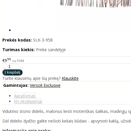
Prekės kodas:
SLK-3-958
Turimas kiekis:
Prekė sandėlyje
96
€9
su PVM
Turite klausimų apie šią prekę?
Klauskite
Gamintojas:
Versoli Exclusive
Aprašymas
(0) Atsiliepimai
Vidutinio storio didelis, malonus liesti moteriškas šalikas, madingų 
Dėl didelio dydžio galite nešioti keliais būdais - apvynioti kaklą, užsid
Informacija apie prekę: