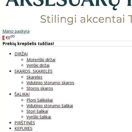
Mano paskyra
00
€0
0
Prekių krepšelis tuščias!
DIRŽAI
Moteriški diržai
Vyriški diržai
SKAROS, SKARELĖS
Skarelės
Vidutinio storumo skaros
Storos skaros
ŠALIKAI
Ploni šalikėliai
Vidutinio storumo šalikai
Stori šalikai
Vyriški šalikai
PIRŠTINĖS
KEPURĖS