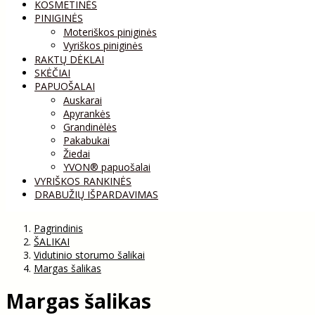
KOSMETINĖS
PINIGINĖS
Moteriškos piniginės
Vyriškos piniginės
RAKTŲ DĖKLAI
SKĖČIAI
PAPUOŠALAI
Auskarai
Apyrankės
Grandinėlės
Pakabukai
Žiedai
YVON® papuošalai
VYRIŠKOS RANKINĖS
DRABUŽIŲ IŠPARDAVIMAS
Pagrindinis
ŠALIKAI
Vidutinio storumo šalikai
Margas šalikas
Margas šalikas