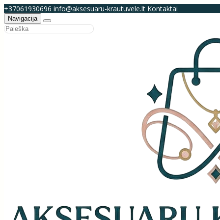
+37061930696
info@aksesuaru-krautuvele.lt
Kontaktai
Navigacija