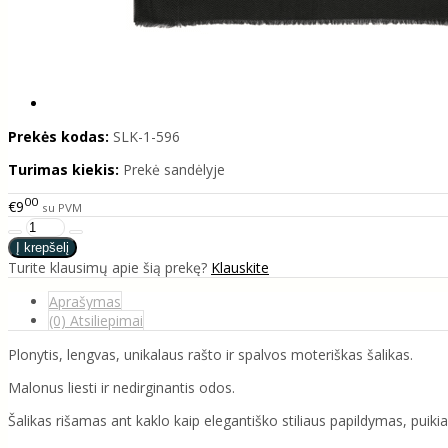
Prekės kodas:
SLK-1-596
Turimas kiekis:
Prekė sandėlyje
00
€9
su PVM
Turite klausimų apie šią prekę?
Klauskite
Aprašymas
(0) Atsiliepimai
Plonytis, lengvas, unikalaus rašto ir spalvos moteriškas šalikas.
Malonus liesti ir nedirginantis odos.
Šalikas rišamas ant kaklo kaip elegantiško stiliaus papildymas, puikia