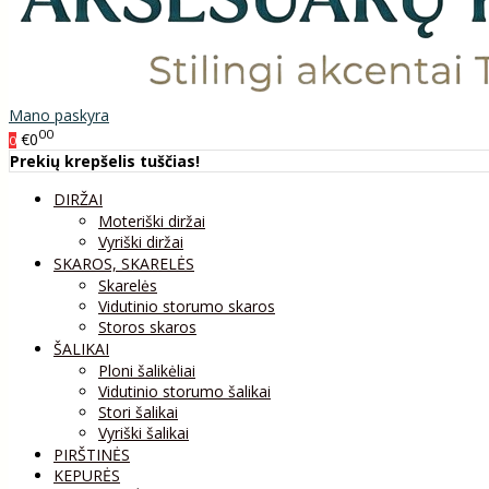
Mano paskyra
00
€0
0
Prekių krepšelis tuščias!
DIRŽAI
Moteriški diržai
Vyriški diržai
SKAROS, SKARELĖS
Skarelės
Vidutinio storumo skaros
Storos skaros
ŠALIKAI
Ploni šalikėliai
Vidutinio storumo šalikai
Stori šalikai
Vyriški šalikai
PIRŠTINĖS
KEPURĖS