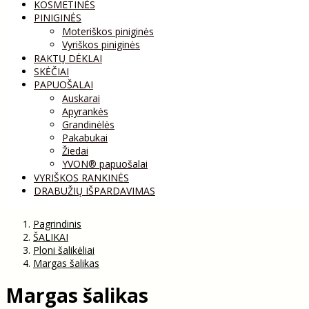
KOSMETINĖS
PINIGINĖS
Moteriškos piniginės
Vyriškos piniginės
RAKTŲ DĖKLAI
SKĖČIAI
PAPUOŠALAI
Auskarai
Apyrankės
Grandinėlės
Pakabukai
Žiedai
YVON® papuošalai
VYRIŠKOS RANKINĖS
DRABUŽIŲ IŠPARDAVIMAS
Pagrindinis
ŠALIKAI
Ploni šalikėliai
Margas šalikas
Margas šalikas