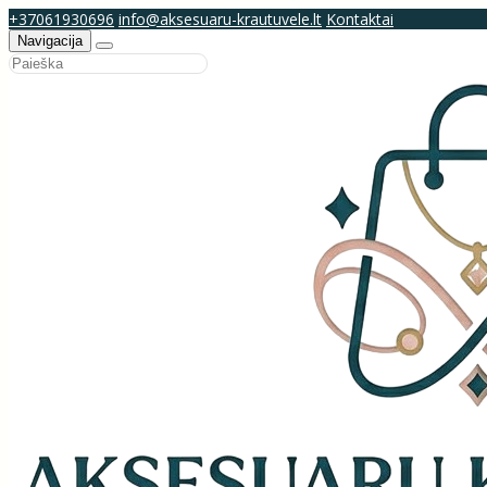
+37061930696
info@aksesuaru-krautuvele.lt
Kontaktai
Navigacija