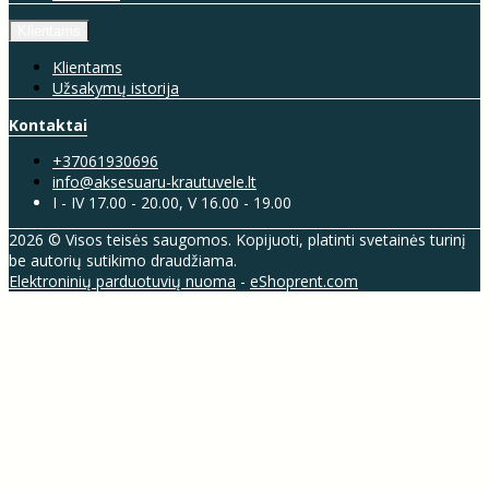
Klientams
Klientams
Užsakymų istorija
Kontaktai
+37061930696
info@aksesuaru-krautuvele.lt
I - IV 17.00 - 20.00, V 16.00 - 19.00
2026 © Visos teisės saugomos. Kopijuoti, platinti svetainės turinį
be autorių sutikimo draudžiama.
Elektroninių parduotuvių nuoma
-
eShoprent.com