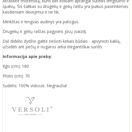
Atraskite moterišką, kuris bet kokiam aprangai suteiks lengvumo ir
spalvų. Šis šalikas su drugelių ir gėlių raštu yra puikus pasirinkimas
kasdieniam dėvėjimui ir ne tik.
Minkštas ir lengvas audinys yra patogus.
Drugelių ir gėlių raštas pagyvins jūsų įvaizdį.
Dėl didelio dydžio galite nešioti keliais būdais - apvynioti kaklą,
užsidėti ant pečių ir nugaros arba elegantiškai surišti.
Informacija apie prekę:
Ilgis (cm): 180
Plotis (cm): 70
Sudėtis: 100% viskozė. Negraužia!