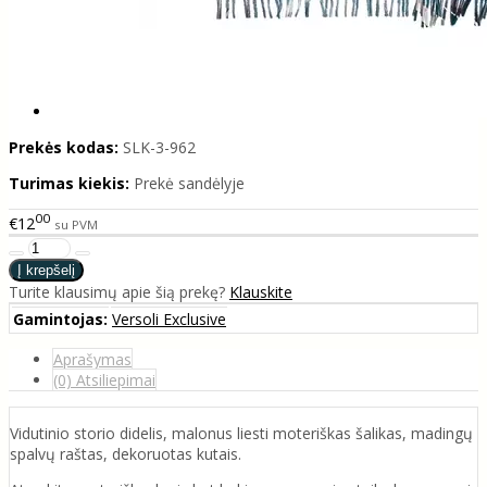
Prekės kodas:
SLK-3-962
Turimas kiekis:
Prekė sandėlyje
00
€12
su PVM
Turite klausimų apie šią prekę?
Klauskite
Gamintojas:
Versoli Exclusive
Aprašymas
(0) Atsiliepimai
Vidutinio storio didelis, malonus liesti moteriškas šalikas, madingų
spalvų raštas, dekoruotas kutais.