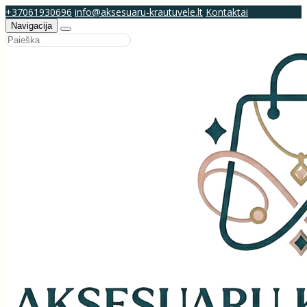
+37061930696
info@aksesuaru-krautuvele.lt
Kontaktai
Navigacija