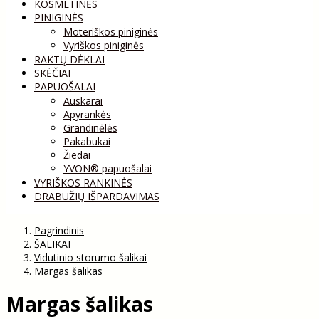
KOSMETINĖS
PINIGINĖS
Moteriškos piniginės
Vyriškos piniginės
RAKTŲ DĖKLAI
SKĖČIAI
PAPUOŠALAI
Auskarai
Apyrankės
Grandinėlės
Pakabukai
Žiedai
YVON® papuošalai
VYRIŠKOS RANKINĖS
DRABUŽIŲ IŠPARDAVIMAS
Pagrindinis
ŠALIKAI
Vidutinio storumo šalikai
Margas šalikas
Margas šalikas