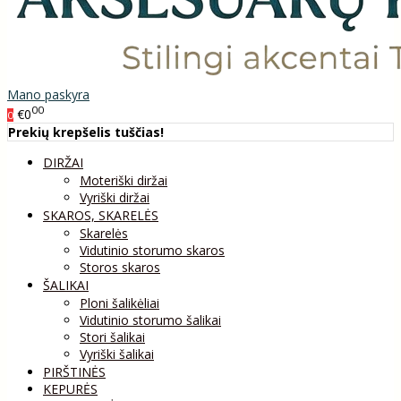
Mano paskyra
00
€0
0
Prekių krepšelis tuščias!
DIRŽAI
Moteriški diržai
Vyriški diržai
SKAROS, SKARELĖS
Skarelės
Vidutinio storumo skaros
Storos skaros
ŠALIKAI
Ploni šalikėliai
Vidutinio storumo šalikai
Stori šalikai
Vyriški šalikai
PIRŠTINĖS
KEPURĖS