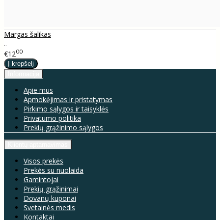
Margas šalikas
..
00
€12
Informacija
Apie mus
Apmokėjimas ir pristatymas
Pirkimo sąlygos ir taisyklės
Privatumo politika
Prekių grąžinimo sąlygos
Klientų aptarnavimas
Visos prekės
Prekės su nuolaida
Gamintojai
Prekių grąžinimai
Dovanų kuponai
Svetainės medis
Kontaktai