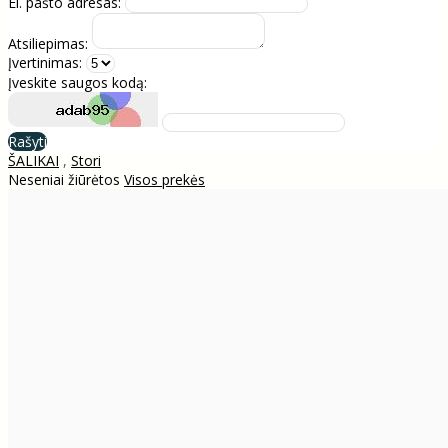
El. pašto adresas:
Atsiliepimas:
Įvertinimas:
Įveskite saugos kodą:
Rašyti
ŠALIKAI
,
Stori
Neseniai žiūrėtos
Visos prekės