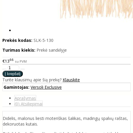
Prekės kodas:
SLK-5-130
Turimas kiekis:
Prekė sandėlyje
66
€13
su PVM
Turite klausimų apie šią prekę?
Klauskite
Gamintojas:
Versoli Exclusive
Aprašymas
(0) Atsiliepimai
Didelis, malonus liesti moteriškas šalikas, madingų spalvų raštas,
dekoruotas kutais.