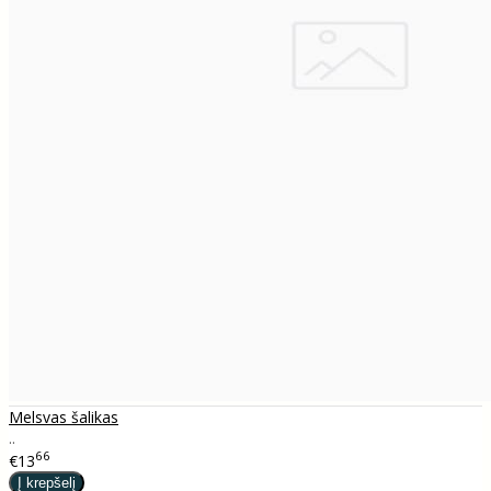
Melsvas šalikas
..
66
€13