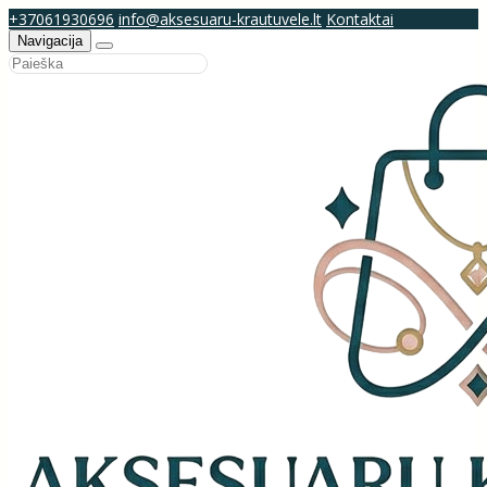
+37061930696
info@aksesuaru-krautuvele.lt
Kontaktai
Navigacija