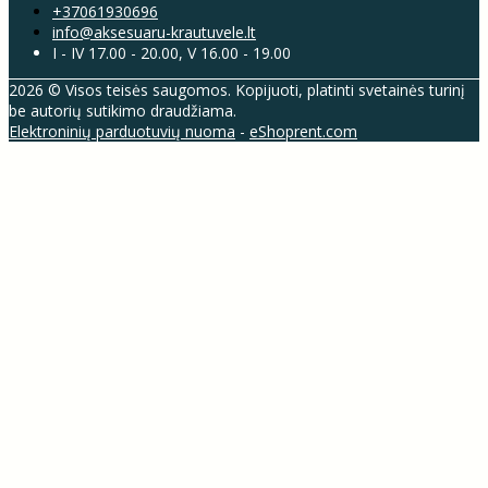
+37061930696
info@aksesuaru-krautuvele.lt
I - IV 17.00 - 20.00, V 16.00 - 19.00
2026 © Visos teisės saugomos. Kopijuoti, platinti svetainės turinį
be autorių sutikimo draudžiama.
Elektroninių parduotuvių nuoma
-
eShoprent.com