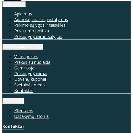
Informacija
Apie mus
Apmokėjimas ir pristatymas
Pirkimo sąlygos ir taisyklės
Privatumo politika
Prekių grąžinimo sąlygos
Klientų aptarnavimas
Visos prekės
Prekės su nuolaida
Gamintojai
Prekių grąžinimai
Dovanų kuponai
Svetainės medis
Kontaktai
Klientams
Klientams
Užsakymų istorija
Kontaktai