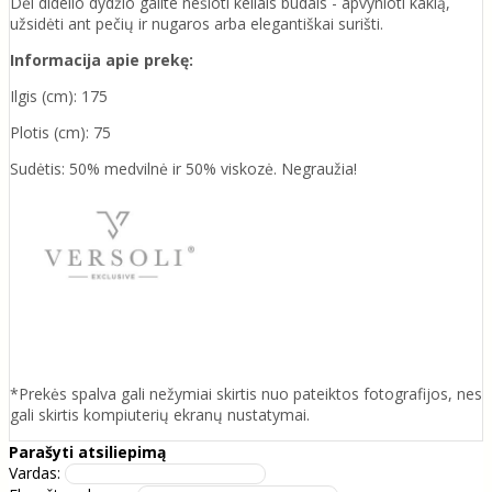
Dėl didelio dydžio galite nešioti keliais būdais - apvynioti kaklą,
užsidėti ant pečių ir nugaros arba elegantiškai surišti.
Informacija apie prekę:
Ilgis (cm): 175
Plotis (cm): 75
Sudėtis: 50% medvilnė ir 50% viskozė. Negraužia!
*Prekės spalva gali nežymiai skirtis nuo pateiktos fotografijos, nes
gali skirtis kompiuterių ekranų nustatymai.
Parašyti atsiliepimą
Vardas: