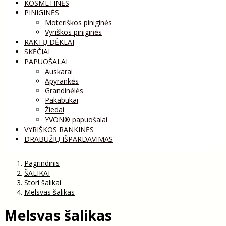
KOSMETINĖS
PINIGINĖS
Moteriškos piniginės
Vyriškos piniginės
RAKTŲ DĖKLAI
SKĖČIAI
PAPUOŠALAI
Auskarai
Apyrankės
Grandinėlės
Pakabukai
Žiedai
YVON® papuošalai
VYRIŠKOS RANKINĖS
DRABUŽIŲ IŠPARDAVIMAS
Pagrindinis
ŠALIKAI
Stori šalikai
Melsvas šalikas
Melsvas šalikas