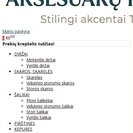
Mano paskyra
00
€0
0
Prekių krepšelis tuščias!
DIRŽAI
Moteriški diržai
Vyriški diržai
SKAROS, SKARELĖS
Skarelės
Vidutinio storumo skaros
Storos skaros
ŠALIKAI
Ploni šalikėliai
Vidutinio storumo šalikai
Stori šalikai
Vyriški šalikai
PIRŠTINĖS
KEPURĖS