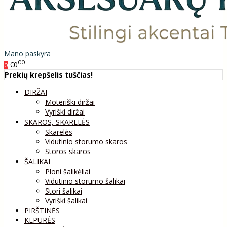
Mano paskyra
00
€0
0
Prekių krepšelis tuščias!
DIRŽAI
Moteriški diržai
Vyriški diržai
SKAROS, SKARELĖS
Skarelės
Vidutinio storumo skaros
Storos skaros
ŠALIKAI
Ploni šalikėliai
Vidutinio storumo šalikai
Stori šalikai
Vyriški šalikai
PIRŠTINĖS
KEPURĖS