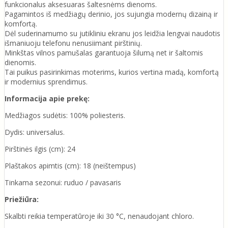
funkcionalus aksesuaras šaltesnėms dienoms.
Pagamintos iš medžiagų derinio, jos sujungia modernų dizainą ir
komfortą.
Dėl suderinamumo su jutikliniu ekranu jos leidžia lengvai naudotis
išmaniuoju telefonu nenusiimant pirštinių.
Minkštas vilnos pamušalas garantuoja šilumą net ir šaltomis
dienomis.
Tai puikus pasirinkimas moterims, kurios vertina madą, komfortą
ir modernius sprendimus.
Informacija apie prekę:
Medžiagos sudėtis: 100% poliesteris.
Dydis: universalus.
Pirštinės ilgis (cm): 24
Plaštakos apimtis (cm): 18 (neištempus)
Tinkama sezonui: ruduo / pavasaris
Priežiūra:
Skalbti reikia temperatūroje iki 30 °C, nenaudojant chloro.