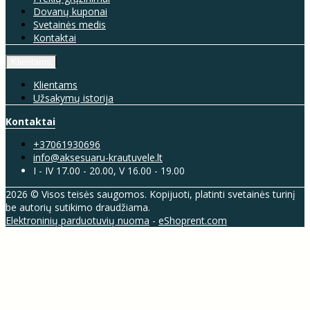
Dovanų kuponai
Svetainės medis
Kontaktai
Klientams
Klientams
Užsakymų istorija
Kontaktai
+37061930696
info@aksesuaru-krautuvele.lt
I - IV 17.00 - 20.00, V 16.00 - 19.00
2026 © Visos teisės saugomos. Kopijuoti, platinti svetainės turinį
be autorių sutikimo draudžiama.
Elektroninių parduotuvių nuoma
-
eShoprent.com