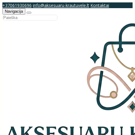
+37061930696
info@aksesuaru-krautuvele.lt
Kontaktai
Navigacija