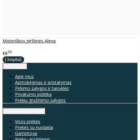
Moteriškos pirštinės Alexa
..
36
€8
Informacija
Apie mus
Apmokėjimas ir pristatymas
Pirkimo sąlygos ir taisyklės
Privatumo politika
Prekių grąžinimo sąlygos
Klientų aptarnavimas
Visos prekės
Prekės su nuolaida
Gamintojai
Prekių grąžinimai