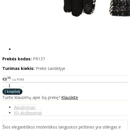
Prekės kodas:
PR137
Turimas kiekis:
Prekė sandėlyje
36
€8
su PVM
Turite klausimų apie šią prekę?
Klauskite
Aprašymas
(0) Atsiliepimai
Šios elegantiškos moteriškos languotos pirštinės yra stilingas ir