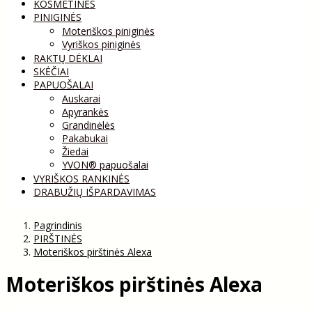
KOSMETINĖS
PINIGINĖS
Moteriškos piniginės
Vyriškos piniginės
RAKTŲ DĖKLAI
SKĖČIAI
PAPUOŠALAI
Auskarai
Apyrankės
Grandinėlės
Pakabukai
Žiedai
YVON® papuošalai
VYRIŠKOS RANKINĖS
DRABUŽIŲ IŠPARDAVIMAS
Pagrindinis
PIRŠTINĖS
Moteriškos pirštinės Alexa
Moteriškos pirštinės Alexa