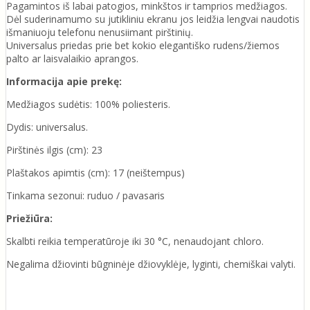
Pagamintos iš labai patogios, minkštos ir tamprios medžiagos.
Dėl suderinamumo su jutikliniu ekranu jos leidžia lengvai naudotis
išmaniuoju telefonu nenusiimant pirštinių.
Universalus priedas prie bet kokio elegantiško rudens/žiemos
palto ar laisvalaikio aprangos.
Informacija apie prekę:
Medžiagos sudėtis: 100% poliesteris.
Dydis: universalus.
Pirštinės ilgis (cm): 23
Plaštakos apimtis (cm): 17 (neištempus)
Tinkama sezonui: ruduo / pavasaris
Priežiūra:
Skalbti reikia temperatūroje iki 30 °C, nenaudojant chloro.
Negalima džiovinti būgninėje džiovyklėje, lyginti, chemiškai valyti.