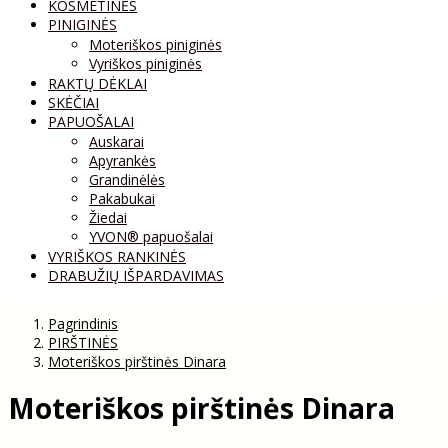
KOSMETINĖS
PINIGINĖS
Moteriškos piniginės
Vyriškos piniginės
RAKTŲ DĖKLAI
SKĖČIAI
PAPUOŠALAI
Auskarai
Apyrankės
Grandinėlės
Pakabukai
Žiedai
YVON® papuošalai
VYRIŠKOS RANKINĖS
DRABUŽIŲ IŠPARDAVIMAS
Pagrindinis
PIRŠTINĖS
Moteriškos pirštinės Dinara
Moteriškos pirštinės Dinara