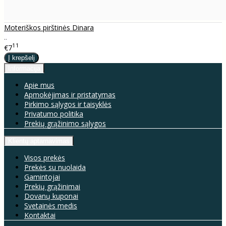
Moteriškos pirštinės Dinara
..
11
€7
Informacija
Apie mus
Apmokėjimas ir pristatymas
Pirkimo sąlygos ir taisyklės
Privatumo politika
Prekių grąžinimo sąlygos
Klientų aptarnavimas
Visos prekės
Prekės su nuolaida
Gamintojai
Prekių grąžinimai
Dovanų kuponai
Svetainės medis
Kontaktai