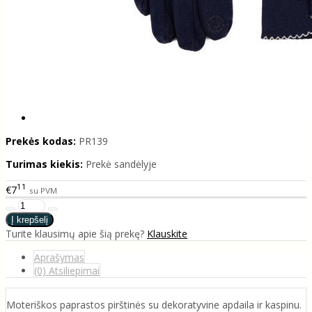
Prekės kodas:
PR139
Turimas kiekis:
Prekė sandėlyje
11
€7
su PVM
Turite klausimų apie šią prekę?
Klauskite
Aprašymas
(0) Atsiliepimai
Moteriškos paprastos pirštinės su dekoratyvine apdaila ir kaspinu.