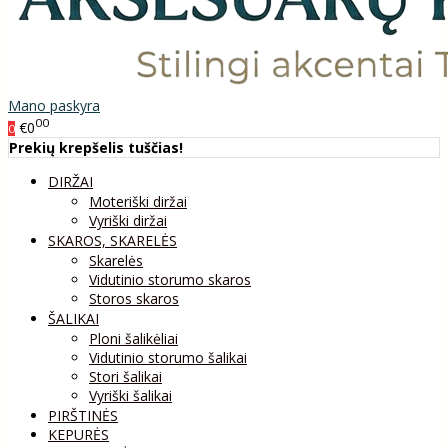
Mano paskyra
00
€0
0
Prekių krepšelis tuščias!
DIRŽAI
Moteriški diržai
Vyriški diržai
SKAROS, SKARELĖS
Skarelės
Vidutinio storumo skaros
Storos skaros
ŠALIKAI
Ploni šalikėliai
Vidutinio storumo šalikai
Stori šalikai
Vyriški šalikai
PIRŠTINĖS
KEPURĖS