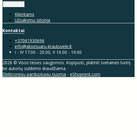
Klientams
Klientams
Užsakymų istorija
Kontaktai
+37061930696
info@aksesuaru-krautuvele.lt
I - IV 17.00 - 20.00, V 16.00 - 19.00
2026 © Visos teisės saugomos. Kopijuoti, platinti svetainės turinį
be autorių sutikimo draudžiama.
Elektroninių parduotuvių nuoma
-
eShoprent.com