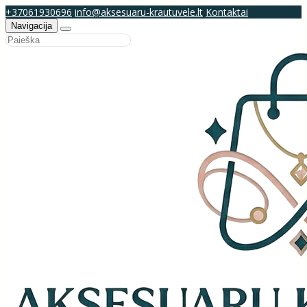
+37061930696
info@aksesuaru-krautuvele.lt
Kontaktai
Navigacija