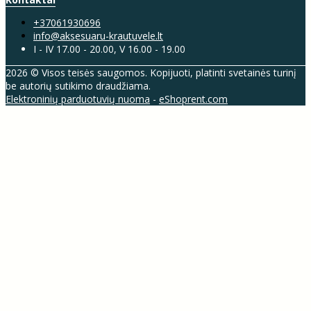
+37061930696
info@aksesuaru-krautuvele.lt
I - IV 17.00 - 20.00, V 16.00 - 19.00
2026 © Visos teisės saugomos. Kopijuoti, platinti svetainės turinį
be autorių sutikimo draudžiama.
Elektroninių parduotuvių nuoma
-
eShoprent.com