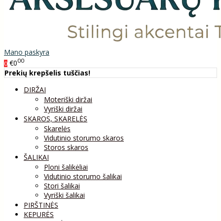
Mano paskyra
00
€0
0
Prekių krepšelis tuščias!
DIRŽAI
Moteriški diržai
Vyriški diržai
SKAROS, SKARELĖS
Skarelės
Vidutinio storumo skaros
Storos skaros
ŠALIKAI
Ploni šalikėliai
Vidutinio storumo šalikai
Stori šalikai
Vyriški šalikai
PIRŠTINĖS
KEPURĖS