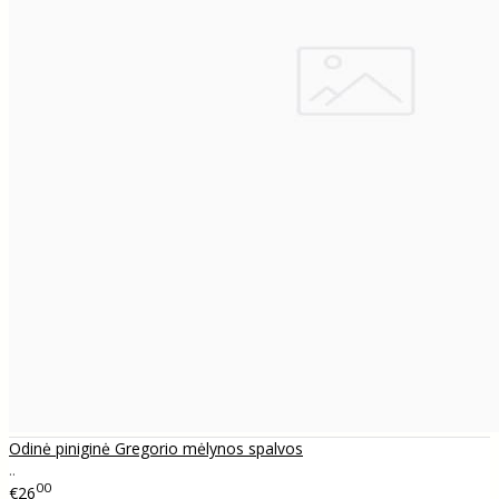
Odinė piniginė Gregorio mėlynos spalvos
..
00
€26