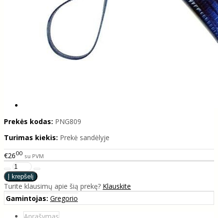
Prekės kodas:
PNG809
Turimas kiekis:
Prekė sandėlyje
00
€26
su PVM
Turite klausimų apie šią prekę?
Klauskite
Gamintojas:
Gregorio
Aprašymas