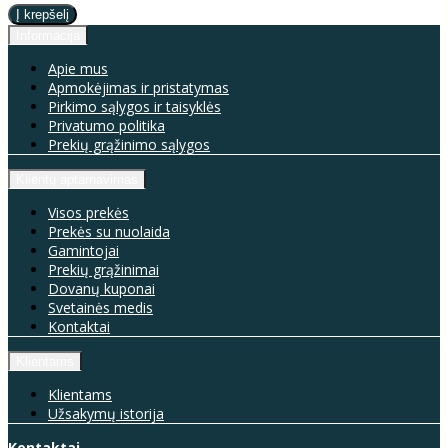
Informacija
Apie mus
Apmokėjimas ir pristatymas
Pirkimo sąlygos ir taisyklės
Privatumo politika
Prekių grąžinimo sąlygos
Klientų aptarnavimas
Visos prekės
Prekės su nuolaida
Gamintojai
Prekių grąžinimai
Dovanų kuponai
Svetainės medis
Kontaktai
Klientams
Klientams
Užsakymų istorija
Kontaktai