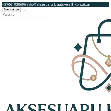
+37061930696
info@aksesuaru-krautuvele.lt
Kontaktai
Navigacija