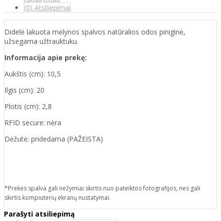
(0) Atsiliepimai
Didelė lakuota mėlynos spalvos natūralios odos piniginė,
užsegama užtrauktuku.
Informacija apie prekę:
Aukštis (cm): 10,5
Ilgis (cm): 20
Plotis (cm): 2,8
RFID secure: nėra
Dėžutė: pridedama (PAŽEISTA)
*Prekės spalva gali nežymiai skirtis nuo pateiktos fotografijos, nes gali
skirtis kompiuterių ekranų nustatymai.
Parašyti atsiliepimą