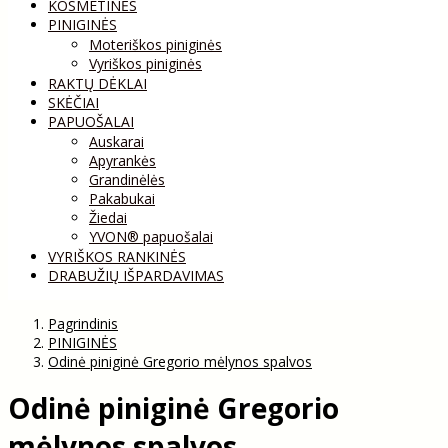
KOSMETINĖS
PINIGINĖS
Moteriškos piniginės
Vyriškos piniginės
RAKTŲ DĖKLAI
SKĖČIAI
PAPUOŠALAI
Auskarai
Apyrankės
Grandinėlės
Pakabukai
Žiedai
YVON® papuošalai
VYRIŠKOS RANKINĖS
DRABUŽIŲ IŠPARDAVIMAS
Pagrindinis
PINIGINĖS
Odinė piniginė Gregorio mėlynos spalvos
Odinė piniginė Gregorio
mėlynos spalvos