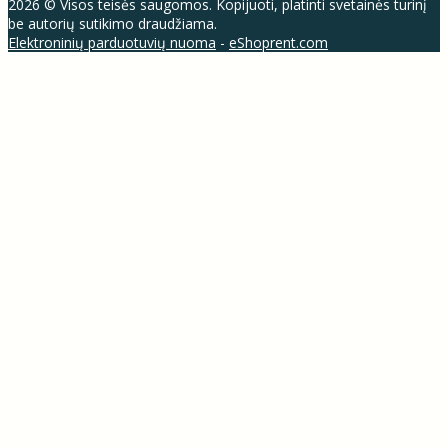
2026 © Visos teisės saugomos. Kopijuoti, platinti svetainės turinį
be autorių sutikimo draudžiama.
Elektroninių parduotuvių nuoma
-
eShoprent.com