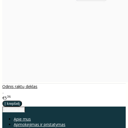
Odinis raktų dėklas
..
36
€5
Informacija
Apie mus
Apmokėjimas ir pristatymas