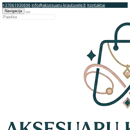
+37061930696
info@aksesuaru-krautuvele.lt
Kontaktai
Navigacija