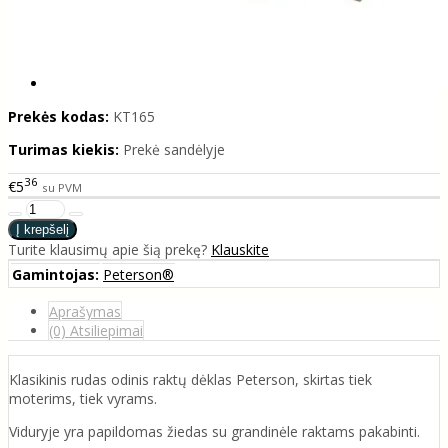
Prekės kodas:
KT165
Turimas kiekis:
Prekė sandėlyje
36
€5
su PVM
Turite klausimų apie šią prekę?
Klauskite
Gamintojas:
Peterson®
Aprašymas
(0) Atsiliepimai
Klasikinis rudas odinis raktų dėklas Peterson, skirtas tiek
moterims, tiek vyrams.
Viduryje yra papildomas žiedas su grandinėle raktams pakabinti.