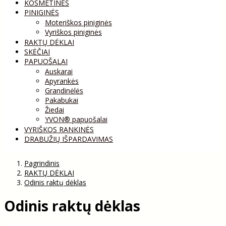
KOSMETINĖS
PINIGINĖS
Moteriškos piniginės
Vyriškos piniginės
RAKTŲ DĖKLAI
SKĖČIAI
PAPUOŠALAI
Auskarai
Apyrankės
Grandinėlės
Pakabukai
Žiedai
YVON® papuošalai
VYRIŠKOS RANKINĖS
DRABUŽIŲ IŠPARDAVIMAS
Pagrindinis
RAKTŲ DĖKLAI
Odinis raktų dėklas
Odinis raktų dėklas