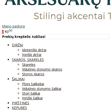
Mano paskyra
00
€0
0
Prekių krepšelis tuščias!
DIRŽAI
Moteriški diržai
Vyriški diržai
SKAROS, SKARELĖS
Skarelės
Vidutinio storumo skaros
Storos skaros
ŠALIKAI
Ploni šalikėliai
Vidutinio storumo šalikai
Stori šalikai
Vyriški šalikai
PIRŠTINĖS
KEPURĖS