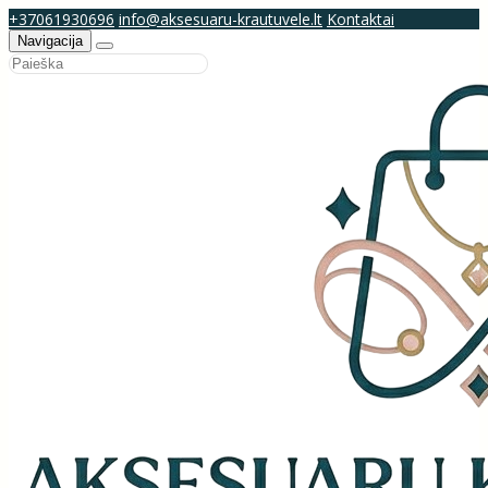
+37061930696
info@aksesuaru-krautuvele.lt
Kontaktai
Navigacija