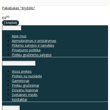
Pakabukas "Kryželis"
..
00
€4
Informacija
Apie mus
Apmokėjimas ir pristatymas
Pirkimo sąlygos ir taisyklės
Privatumo politika
Prekių grąžinimo sąlygos
Klientų aptarnavimas
Visos prekės
Prekės su nuolaida
Gamintojai
Prekių grąžinimai
Dovanų kuponai
Svetainės medis
Kontaktai
Klientams