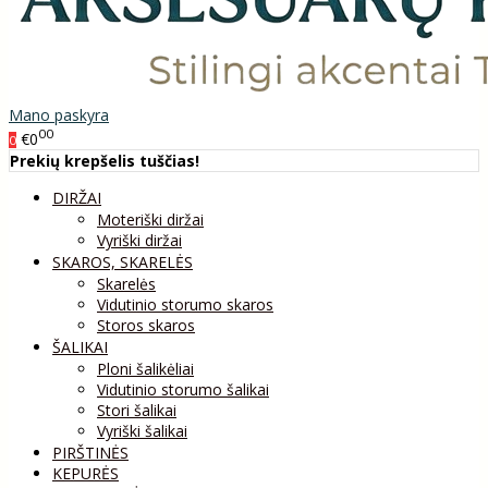
Mano paskyra
00
€0
0
Prekių krepšelis tuščias!
DIRŽAI
Moteriški diržai
Vyriški diržai
SKAROS, SKARELĖS
Skarelės
Vidutinio storumo skaros
Storos skaros
ŠALIKAI
Ploni šalikėliai
Vidutinio storumo šalikai
Stori šalikai
Vyriški šalikai
PIRŠTINĖS
KEPURĖS