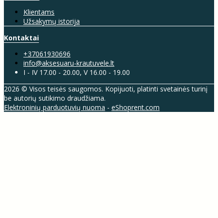
Klientams
Užsakymų istorija
Kontaktai
+37061930696
info@aksesuaru-krautuvele.lt
I - IV 17.00 - 20.00, V 16.00 - 19.00
2026 © Visos teisės saugomos. Kopijuoti, platinti svetainės turinį
be autorių sutikimo draudžiama.
Elektroninių parduotuvių nuoma
-
eShoprent.com