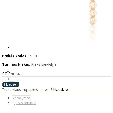
Prekės kodas:
P110
Turimas kiekis:
Prekė sandėlyje
00
€4
su PVM
Turite klausimų apie šią prekę?
Klauskite
Aprašymas
(0) Atsiliepimai