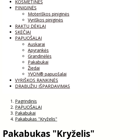
KOSMETINĖS
PINIGINĖS
Moteriškos piniginės
Vyriškos piniginės
RAKTŲ DĖKLAI
SKĖČIAI
PAPUOŠALAI
Auskarai
Apyrankės
Grandinėlės
Pakabukai
Žiedai
YVON® papuošalai
VYRIŠKOS RANKINĖS
DRABUŽIŲ IŠPARDAVIMAS
Pagrindinis
PAPUOŠALAI
Pakabukai
Pakabukas "Kryželis"
Pakabukas "Kryželis"