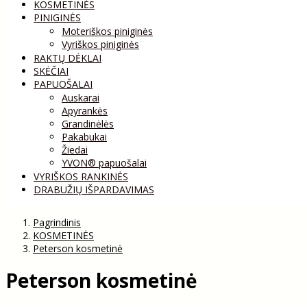
KOSMETINĖS
PINIGINĖS
Moteriškos piniginės
Vyriškos piniginės
RAKTŲ DĖKLAI
SKĖČIAI
PAPUOŠALAI
Auskarai
Apyrankės
Grandinėlės
Pakabukai
Žiedai
YVON® papuošalai
VYRIŠKOS RANKINĖS
DRABUŽIŲ IŠPARDAVIMAS
Pagrindinis
KOSMETINĖS
Peterson kosmetinė
Peterson kosmetinė