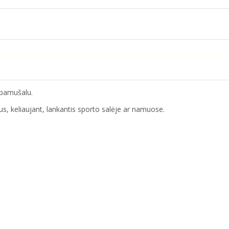
s pamušalu.
s, keliaujant, lankantis sporto salėje ar namuose.