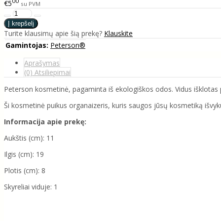
00
€5
su PVM
Turite klausimų apie šią prekę?
Klauskite
Gamintojas:
Peterson®
Aprašymas
(0) Atsiliepimai
Peterson kosmetinė, pagaminta iš ekologiškos odos. Vidus išklota
Ši kosmetinė puikus organaizeris, kuris saugos jūsų kosmetiką išvyku
Informacija apie prekę:
Aukštis (cm): 11
Ilgis (cm): 19
Plotis (cm): 8
Skyreliai viduje: 1