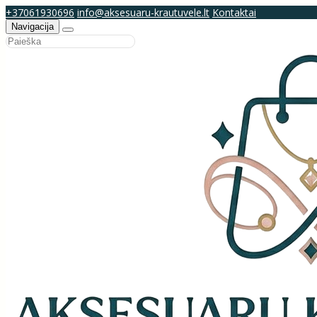
+37061930696
info@aksesuaru-krautuvele.lt
Kontaktai
Navigacija