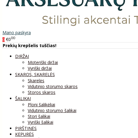
Mano paskyra
00
€0
0
Prekių krepšelis tuščias!
DIRŽAI
Moteriški diržai
Vyriški diržai
SKAROS, SKARELĖS
Skarelės
Vidutinio storumo skaros
Storos skaros
ŠALIKAI
Ploni šalikėliai
Vidutinio storumo šalikai
Stori šalikai
Vyriški šalikai
PIRŠTINĖS
KEPURĖS