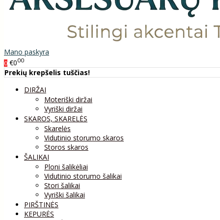
Mano paskyra
00
€0
0
Prekių krepšelis tuščias!
DIRŽAI
Moteriški diržai
Vyriški diržai
SKAROS, SKARELĖS
Skarelės
Vidutinio storumo skaros
Storos skaros
ŠALIKAI
Ploni šalikėliai
Vidutinio storumo šalikai
Stori šalikai
Vyriški šalikai
PIRŠTINĖS
KEPURĖS