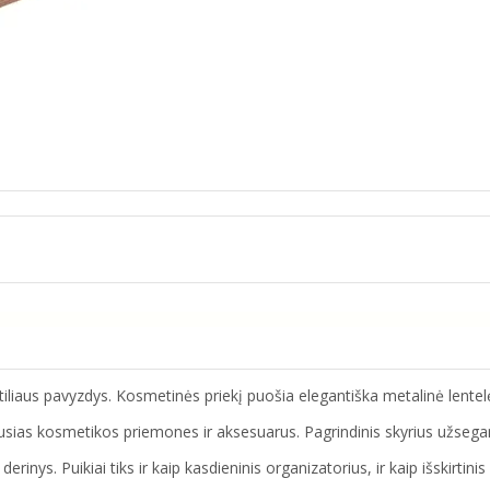
tiliaus pavyzdys.
Kosmetinės priekį puošia elegantiška metalinė lente
niausias kosmetikos priemones ir aksesuarus. Pagrindinis skyrius užseg
inys. Puikiai tiks ir kaip kasdieninis organizatorius, ir kaip išskirtini