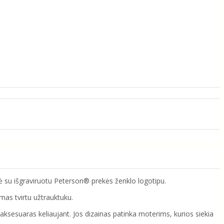
lė su išgraviruotu Peterson® prekės ženklo logotipu.
amas tvirtu užtrauktuku.
s aksesuaras keliaujant. Jos dizainas patinka moterims, kurios siekia