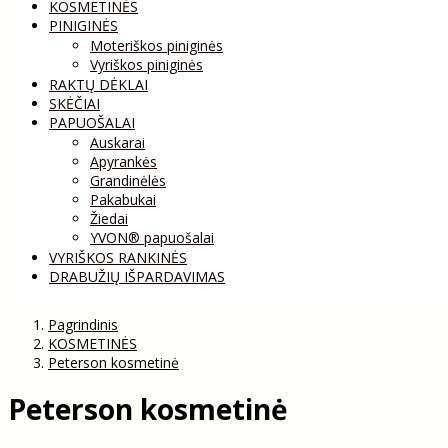
KOSMETINĖS
PINIGINĖS
Moteriškos piniginės
Vyriškos piniginės
RAKTŲ DĖKLAI
SKĖČIAI
PAPUOŠALAI
Auskarai
Apyrankės
Grandinėlės
Pakabukai
Žiedai
YVON® papuošalai
VYRIŠKOS RANKINĖS
DRABUŽIŲ IŠPARDAVIMAS
Pagrindinis
KOSMETINĖS
Peterson kosmetinė
Peterson kosmetinė