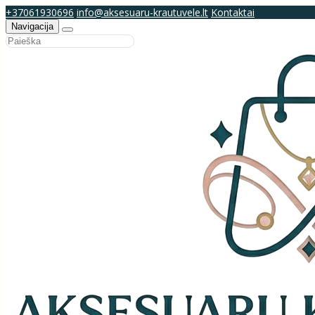
+37061930696
info@aksesuaru-krautuvele.lt
Kontaktai
Navigacija