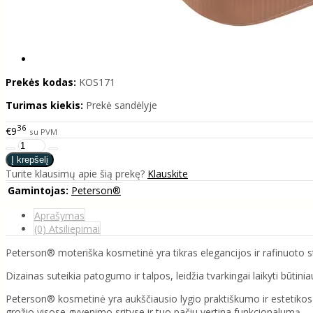
Prekės kodas:
KOS171
Turimas kiekis:
Prekė sandėlyje
36
€9
su PVM
Turite klausimų apie šią prekę?
Klauskite
Gamintojas:
Peterson®
Aprašymas
(0) Atsiliepimai
Peterson® moteriška kosmetinė yra tikras elegancijos ir rafinuoto s
Dizainas suteikia patogumo ir talpos, leidžia tvarkingai laikyti būti
Peterson® kosmetinė yra aukščiausio lygio praktiškumo ir estetikos der
grožio visose gyvenimo srityse ir tuo pačiu vertina funkcionalumą.