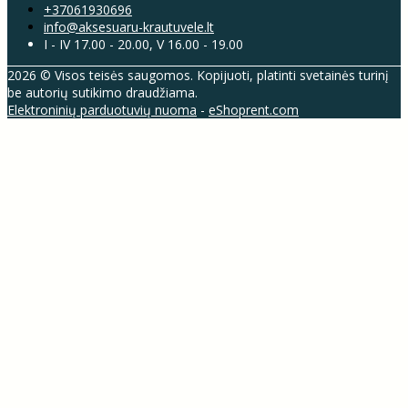
+37061930696
info@aksesuaru-krautuvele.lt
I - IV 17.00 - 20.00, V 16.00 - 19.00
2026 © Visos teisės saugomos. Kopijuoti, platinti svetainės turinį
be autorių sutikimo draudžiama.
Elektroninių parduotuvių nuoma
-
eShoprent.com