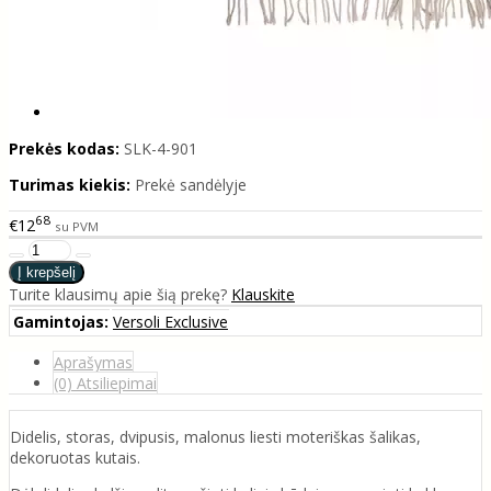
Prekės kodas:
SLK-4-901
Turimas kiekis:
Prekė sandėlyje
68
€12
su PVM
Turite klausimų apie šią prekę?
Klauskite
Gamintojas:
Versoli Exclusive
Aprašymas
(0) Atsiliepimai
Didelis, storas, dvipusis, malonus liesti moteriškas šalikas,
dekoruotas kutais.