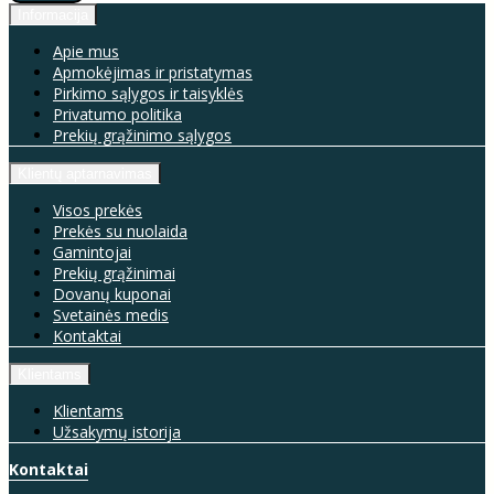
Informacija
Apie mus
Apmokėjimas ir pristatymas
Pirkimo sąlygos ir taisyklės
Privatumo politika
Prekių grąžinimo sąlygos
Klientų aptarnavimas
Visos prekės
Prekės su nuolaida
Gamintojai
Prekių grąžinimai
Dovanų kuponai
Svetainės medis
Kontaktai
Klientams
Klientams
Užsakymų istorija
Kontaktai