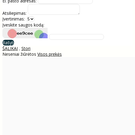
El. pašto adresas:
Atsiliepimas:
Įvertinimas:
Įveskite saugos kodą:
Rašyti
ŠALIKAI
,
Stori
Neseniai žiūrėtos
Visos prekės