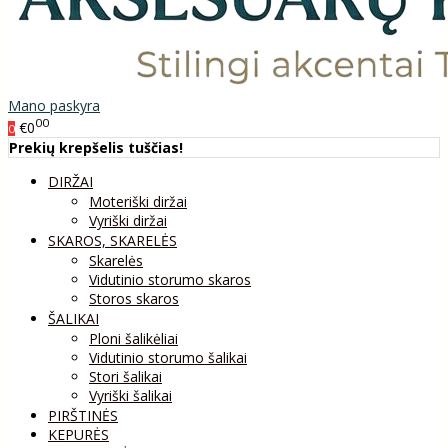
Mano paskyra
00
€0
0
Prekių krepšelis tuščias!
DIRŽAI
Moteriški diržai
Vyriški diržai
SKAROS, SKARELĖS
Skarelės
Vidutinio storumo skaros
Storos skaros
ŠALIKAI
Ploni šalikėliai
Vidutinio storumo šalikai
Stori šalikai
Vyriški šalikai
PIRŠTINĖS
KEPURĖS