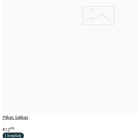
Pilkas šalikas
..
68
€12