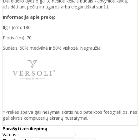
Dėl didelio dydžio galite nešioti keliais būdais - apvynioti kaklą,
užsidėti ant pečių ir nugaros arba elegantiškai surišti.
Informacija apie prekę:
Ilgis (cm): 180
Plotis (cm): 70
Sudėtis: 50% medvilnė ir 50% viskozė. Negraužia!
*Prekės spalva gali nežymiai skirtis nuo pateiktos fotografijos, nes
gali skirtis kompiuterių ekranų nustatymai.
Parašyti atsiliepimą
Vardas: