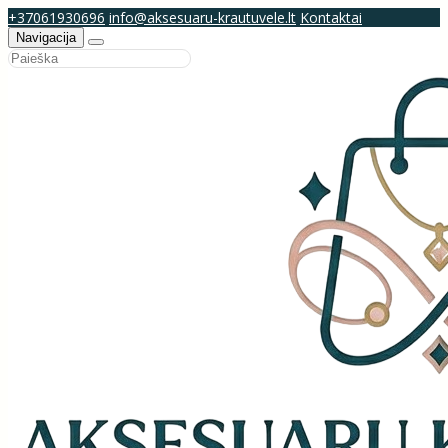
+37061930696
info@aksesuaru-krautuvele.lt
Kontaktai
Navigacija