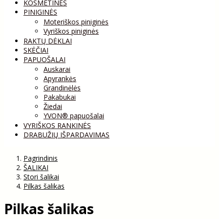
KOSMETINĖS
PINIGINĖS
Moteriškos piniginės
Vyriškos piniginės
RAKTŲ DĖKLAI
SKĖČIAI
PAPUOŠALAI
Auskarai
Apyrankės
Grandinėlės
Pakabukai
Žiedai
YVON® papuošalai
VYRIŠKOS RANKINĖS
DRABUŽIŲ IŠPARDAVIMAS
Pagrindinis
ŠALIKAI
Stori šalikai
Pilkas šalikas
Pilkas šalikas