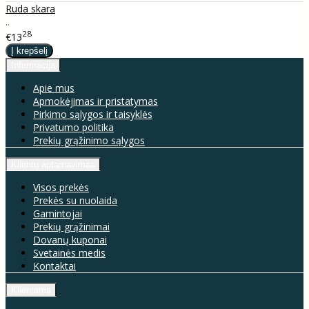
Ruda skara
..
28
€13
Informacija
Apie mus
Apmokėjimas ir pristatymas
Pirkimo sąlygos ir taisyklės
Privatumo politika
Prekių grąžinimo sąlygos
Klientų aptarnavimas
Visos prekės
Prekės su nuolaida
Gamintojai
Prekių grąžinimai
Dovanų kuponai
Svetainės medis
Kontaktai
Klientams