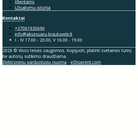
Klientams
Užsakymų istorija
Kontaktai
+37061930696
info@aksesuaru-krautuvele.lt
I - IV 17.00 - 20.00, V 16.00 - 19.00
2026 © Visos teisės saugomos. Kopijuoti, platinti svetainės turinį
be autorių sutikimo draudžiama.
Elektroninių parduotuvių nuoma
-
eShoprent.com