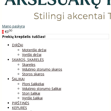
Mano paskyra
00
€0
0
Prekių krepšelis tuščias!
DIRŽAI
Moteriški diržai
Vyriški diržai
SKAROS, SKARELĖS
Skarelės
Vidutinio storumo skaros
Storos skaros
ŠALIKAI
Ploni šalikėliai
Vidutinio storumo šalikai
Stori šalikai
Vyriški šalikai
PIRŠTINĖS
KEPURĖS