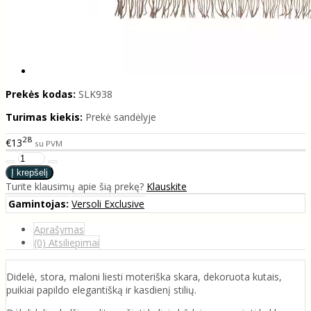
Prekės kodas:
SLK938
Turimas kiekis:
Prekė sandėlyje
28
€13
su PVM
Turite klausimų apie šią prekę?
Klauskite
Gamintojas:
Versoli Exclusive
Aprašymas
(0) Atsiliepimai
Didelė, stora, maloni liesti moteriška skara, dekoruota kutais,
puikiai papildo elegantišką ir kasdienį stilių.