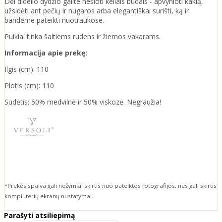
Dėl didelio dydžio galite nešioti keliais būdais - apvynioti kaklą,
užsidėti ant pečių ir nugaros arba elegantiškai surišti, ką ir
bandėme pateikti nuotraukose.
Puikiai tinka šaltiems rudens ir žiemos vakarams.
Informacija apie prekę:
Ilgis (cm): 110
Plotis (cm): 110
Sudėtis: 50% medvilnė ir 50% viskozė. Negraužia!
*Prekės spalva gali nežymiai skirtis nuo pateiktos fotografijos, nes gali skirtis
kompiuterių ekranų nustatymai.
Parašyti atsiliepimą