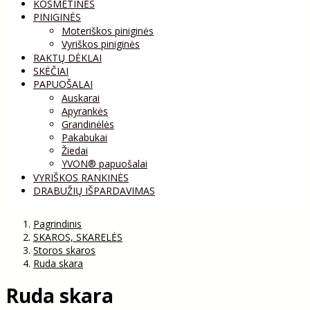
KOSMETINĖS
PINIGINĖS
Moteriškos piniginės
Vyriškos piniginės
RAKTŲ DĖKLAI
SKĖČIAI
PAPUOŠALAI
Auskarai
Apyrankės
Grandinėlės
Pakabukai
Žiedai
YVON® papuošalai
VYRIŠKOS RANKINĖS
DRABUŽIŲ IŠPARDAVIMAS
Pagrindinis
SKAROS, SKARELĖS
Storos skaros
Ruda skara
Ruda skara