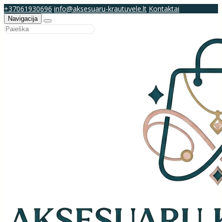
+37061930696
info@aksesuaru-krautuvele.lt
Kontaktai
Navigacija