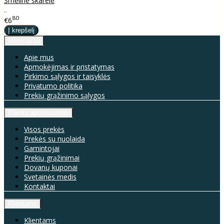
Smėlinė skarelė
..
80
€6
Informacija
Apie mus
Apmokėjimas ir pristatymas
Pirkimo sąlygos ir taisyklės
Privatumo politika
Prekių grąžinimo sąlygos
Klientų aptarnavimas
Visos prekės
Prekės su nuolaida
Gamintojai
Prekių grąžinimai
Dovanų kuponai
Svetainės medis
Kontaktai
Klientams
Klientams