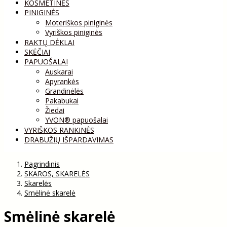
KOSMETINĖS
PINIGINĖS
Moteriškos piniginės
Vyriškos piniginės
RAKTŲ DĖKLAI
SKĖČIAI
PAPUOŠALAI
Auskarai
Apyrankės
Grandinėlės
Pakabukai
Žiedai
YVON® papuošalai
VYRIŠKOS RANKINĖS
DRABUŽIŲ IŠPARDAVIMAS
Pagrindinis
SKAROS, SKARELĖS
Skarelės
Smėlinė skarelė
Smėlinė skarelė