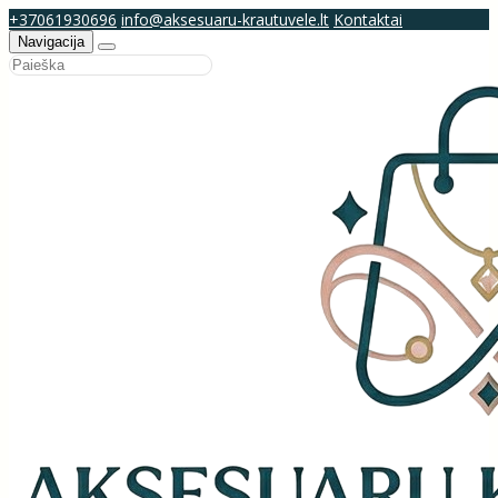
+37061930696
info@aksesuaru-krautuvele.lt
Kontaktai
Navigacija