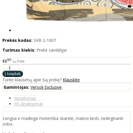
Prekės kodas:
SKR-2-1007
Turimas kiekis:
Prekė sandėlyje
80
€6
su PVM
Turite klausimų apie šią prekę?
Klauskite
Gamintojas:
Versoli Exclusive
Aprašymas
(0) Atsiliepimai
Lengva ir madinga moteriška skarelė, maloni liesti, nedirginanti
odos.