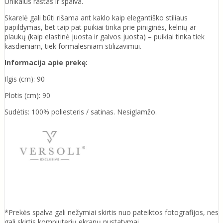
Unikalus raštas ir spalva.
Skarelė gali būti rišama ant kaklo kaip elegantiško stiliaus
papildymas, bet taip pat puikiai tinka prie piniginės, kelnių ar
plaukų (kaip elastinė juosta ir galvos juosta) – puikiai tinka tiek
kasdieniam, tiek formalesniam stilizavimui.
Informacija apie prekę:
Ilgis (cm): 90
Plotis (cm): 90
Sudėtis: 100% poliesteris / satinas. Nesiglamžo.
*Prekės spalva gali nežymiai skirtis nuo pateiktos fotografijos, nes
gali skirtis kompiuterių ekranų nustatymai.