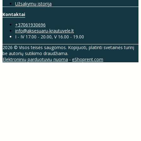
Užsakymų istorija
Kontaktai
+37061930696
info@aksesuaru-krautuvele.lt
I - IV 17.00 - 20.00, V 16.00 - 19.00
2026 © Visos teisės saugomos. Kopijuoti, platinti svetainės turinį
be autorių sutikimo draudžiama.
Elektroninių parduotuvių nuoma
-
eShoprent.com