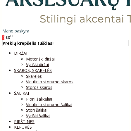
Mano paskyra
00
€0
0
Prekių krepšelis tuščias!
DIRŽAI
Moteriški diržai
Vyriški diržai
SKAROS, SKARELĖS
Skarelės
Vidutinio storumo skaros
Storos skaros
ŠALIKAI
Ploni šalikėliai
Vidutinio storumo šalikai
Stori šalikai
Vyriški šalikai
PIRŠTINĖS
KEPURĖS