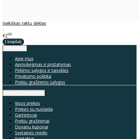
Vaikiškas raktų dėklas
..
00
€2
Informacija
Apie mus
Apmokėjimas ir pristatymas
Pirkimo sąlygos ir taisyklės
Privatumo politika
Prekių grąžinimo sąlygos
Klientų aptarnavimas
Visos prekės
Prekės su nuolaida
Gamintojai
Prekių grąžinimai
Dovanų kuponai
Svetainės medis
Kontaktai