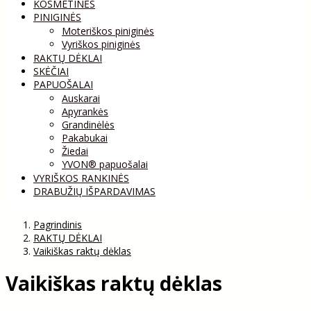
KOSMETINĖS
PINIGINĖS
Moteriškos piniginės
Vyriškos piniginės
RAKTŲ DĖKLAI
SKĖČIAI
PAPUOŠALAI
Auskarai
Apyrankės
Grandinėlės
Pakabukai
Žiedai
YVON® papuošalai
VYRIŠKOS RANKINĖS
DRABUŽIŲ IŠPARDAVIMAS
Pagrindinis
RAKTŲ DĖKLAI
Vaikiškas raktų dėklas
Vaikiškas raktų dėklas