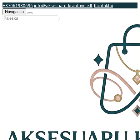
+37061930696
info@aksesuaru-krautuvele.lt
Kontaktai
Navigacija