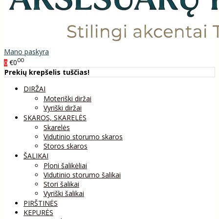
Mano paskyra
00
€0
0
Prekių krepšelis tuščias!
DIRŽAI
Moteriški diržai
Vyriški diržai
SKAROS, SKARELĖS
Skarelės
Vidutinio storumo skaros
Storos skaros
ŠALIKAI
Ploni šalikėliai
Vidutinio storumo šalikai
Stori šalikai
Vyriški šalikai
PIRŠTINĖS
KEPURĖS