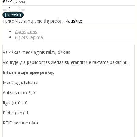
00
€2
su PVM
Turite klausimų apie šią prekę?
Klauskite
Aprašymas
(0) Atsiliepimai
Vaikiškas medžiaginis raktų dėklas.
Viduryje yra papildomas žiedas su grandinėle raktams pakabinti.
Informacija apie prekę:
Medžiaga: tekstilė
Aukštis (cm): 9,5
Ilgis (cm): 10
Plotis (cm): 1
RFID secure: nėra