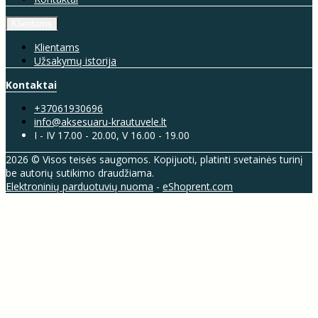
Klientams
Klientams
Užsakymų istorija
Kontaktai
+37061930696
info@aksesuaru-krautuvele.lt
I - IV 17.00 - 20.00, V 16.00 - 19.00
2026 © Visos teisės saugomos. Kopijuoti, platinti svetainės turinį
be autorių sutikimo draudžiama.
Elektroninių parduotuvių nuoma
-
eShoprent.com