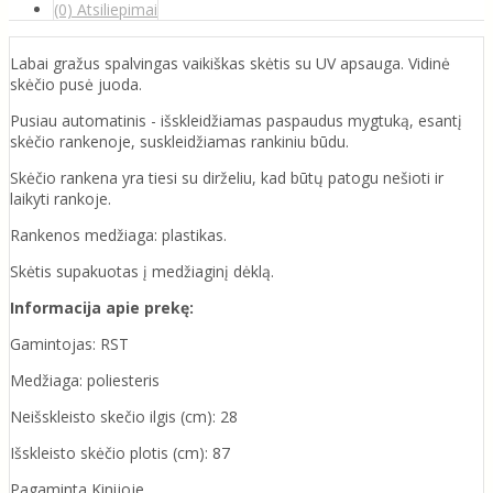
(0) Atsiliepimai
Labai gražus spalvingas vaikiškas skėtis su UV apsauga. Vidinė
skėčio pusė juoda.
Pusiau automatinis - išskleidžiamas paspaudus mygtuką, esantį
skėčio rankenoje, suskleidžiamas rankiniu būdu.
Skėčio rankena yra tiesi su dirželiu, kad būtų patogu nešioti ir
laikyti rankoje.
Rankenos medžiaga: plastikas.
Skėtis supakuotas į medžiaginį dėklą.
Informacija apie prekę:
Gamintojas: RST
Medžiaga: poliesteris
Neišskleisto skečio ilgis (cm): 28
Išskleisto skėčio plotis (cm): 87
Pagaminta Kinijoje