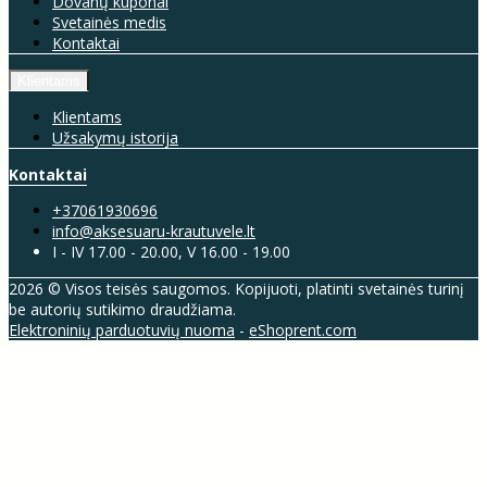
Dovanų kuponai
Svetainės medis
Kontaktai
Klientams
Klientams
Užsakymų istorija
Kontaktai
+37061930696
info@aksesuaru-krautuvele.lt
I - IV 17.00 - 20.00, V 16.00 - 19.00
2026 © Visos teisės saugomos. Kopijuoti, platinti svetainės turinį
be autorių sutikimo draudžiama.
Elektroninių parduotuvių nuoma
-
eShoprent.com