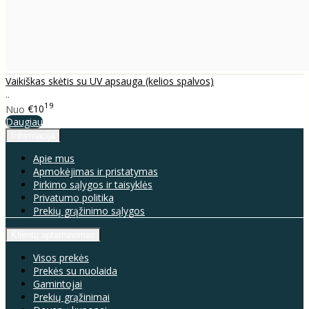
Vaikiškas skėtis su UV apsauga (kelios spalvos)
..
19
Nuo
€10
Daugiau
Informacija
Apie mus
Apmokėjimas ir pristatymas
Pirkimo sąlygos ir taisyklės
Privatumo politika
Prekių grąžinimo sąlygos
Klientų aptarnavimas
Visos prekės
Prekės su nuolaida
Gamintojai
Prekių grąžinimai