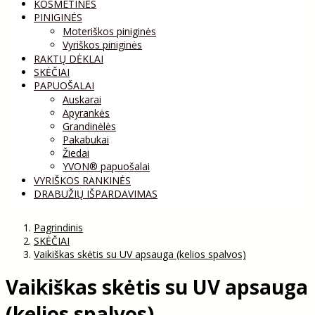
KOSMETINĖS
PINIGINĖS
Moteriškos piniginės
Vyriškos piniginės
RAKTŲ DĖKLAI
SKĖČIAI
PAPUOŠALAI
Auskarai
Apyrankės
Grandinėlės
Pakabukai
Žiedai
YVON® papuošalai
VYRIŠKOS RANKINĖS
DRABUŽIŲ IŠPARDAVIMAS
Pagrindinis
SKĖČIAI
Vaikiškas skėtis su UV apsauga (kelios spalvos)
Vaikiškas skėtis su UV apsauga
(kelios spalvos)