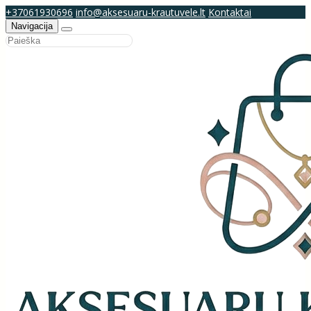
+37061930696
info@aksesuaru-krautuvele.lt
Kontaktai
Navigacija