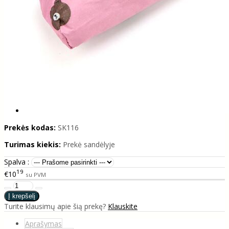
Prekės kodas:
SK116
Turimas kiekis:
Prekė sandėlyje
Spalva :
19
€10
su PVM
Turite klausimų apie šią prekę?
Klauskite
Aprašymas