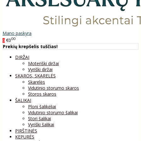
Mano paskyra
00
€0
0
Prekių krepšelis tuščias!
DIRŽAI
Moteriški diržai
Vyriški diržai
SKAROS, SKARELĖS
Skarelės
Vidutinio storumo skaros
Storos skaros
ŠALIKAI
Ploni šalikėliai
Vidutinio storumo šalikai
Stori šalikai
Vyriški šalikai
PIRŠTINĖS
KEPURĖS