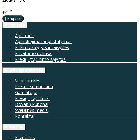
..
58
€4
Informacija
Apie mus
Apmokėjimas ir pristatymas
Pirkimo sąlygos ir taisyklės
Privatumo politika
Prekių grąžinimo sąlygos
Klientų aptarnavimas
Visos prekės
Prekės su nuolaida
Gamintojai
Prekių grąžinimai
Dovanų kuponai
Svetainės medis
Kontaktai
Klientams
Klientams