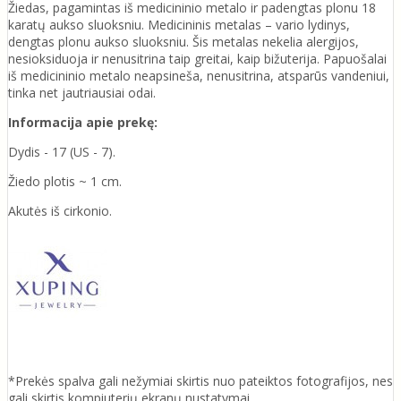
Žiedas, pagamintas iš medicininio metalo ir padengtas plonu 18
karatų aukso sluoksniu. Medicininis metalas – vario lydinys,
dengtas plonu aukso sluoksniu. Šis metalas nekelia alergijos,
nesioksiduoja ir nenusitrina taip greitai, kaip bižuterija. Papuošalai
iš medicininio metalo neapsineša, nenusitrina, atsparūs vandeniui,
tinka net jautriausiai odai.
Informacija apie prekę:
Dydis - 17 (US - 7).
Žiedo plotis ~ 1 cm.
Akutės iš cirkonio.
*Prekės spalva gali nežymiai skirtis nuo pateiktos fotografijos, nes
gali skirtis kompiuterių ekranų nustatymai.