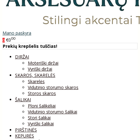
Mano paskyra
00
€0
0
Prekių krepšelis tuščias!
DIRŽAI
Moteriški diržai
Vyriški diržai
SKAROS, SKARELĖS
Skarelės
Vidutinio storumo skaros
Storos skaros
ŠALIKAI
Ploni šalikėliai
Vidutinio storumo šalikai
Stori šalikai
Vyriški šalikai
PIRŠTINĖS
KEPURĖS