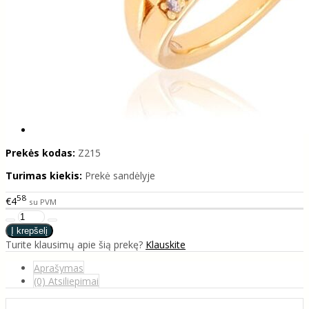
Prekės kodas:
Z215
Turimas kiekis:
Prekė sandėlyje
58
€4
su PVM
Turite klausimų apie šią prekę?
Klauskite
Aprašymas
(0) Atsiliepimai