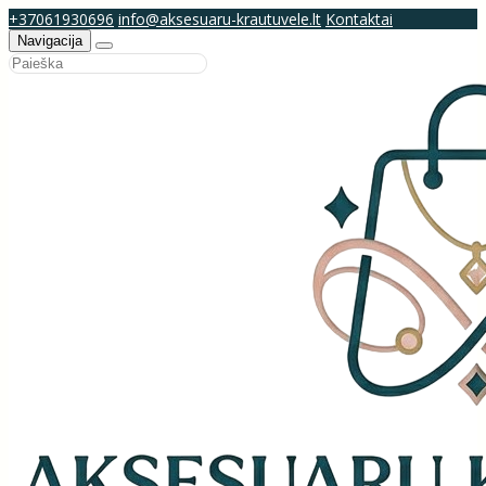
+37061930696
info@aksesuaru-krautuvele.lt
Kontaktai
Navigacija