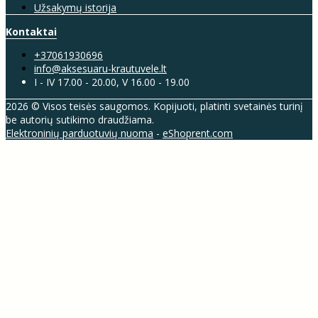
Užsakymų istorija
Kontaktai
+37061930696
info@aksesuaru-krautuvele.lt
I - IV 17.00 - 20.00, V 16.00 - 19.00
2026 © Visos teisės saugomos. Kopijuoti, platinti svetainės turinį
be autorių sutikimo draudžiama.
Elektroninių parduotuvių nuoma
-
eShoprent.com