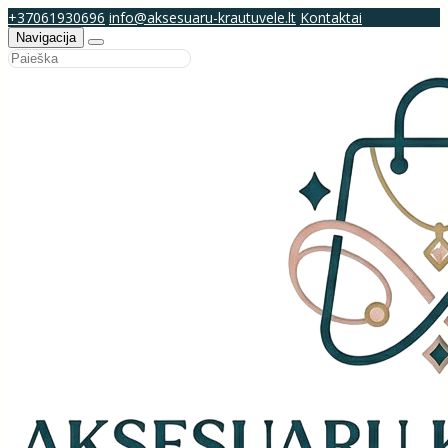
+37061930696
info@aksesuaru-krautuvele.lt
Kontaktai
Navigacija