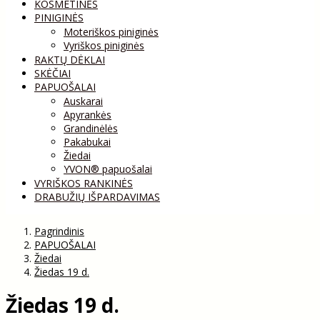
KOSMETINĖS
PINIGINĖS
Moteriškos piniginės
Vyriškos piniginės
RAKTŲ DĖKLAI
SKĖČIAI
PAPUOŠALAI
Auskarai
Apyrankės
Grandinėlės
Pakabukai
Žiedai
YVON® papuošalai
VYRIŠKOS RANKINĖS
DRABUŽIŲ IŠPARDAVIMAS
Pagrindinis
PAPUOŠALAI
Žiedai
Žiedas 19 d.
Žiedas 19 d.