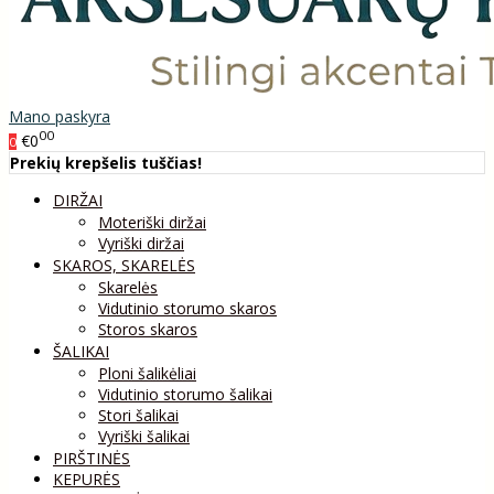
Mano paskyra
00
€0
0
Prekių krepšelis tuščias!
DIRŽAI
Moteriški diržai
Vyriški diržai
SKAROS, SKARELĖS
Skarelės
Vidutinio storumo skaros
Storos skaros
ŠALIKAI
Ploni šalikėliai
Vidutinio storumo šalikai
Stori šalikai
Vyriški šalikai
PIRŠTINĖS
KEPURĖS