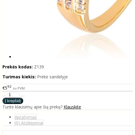
Prekės kodas:
Z139
Turimas kiekis:
Prekė sandėlyje
92
€5
su PVM
Turite klausimų apie šią prekę?
Klauskite
Aprašymas
(0) Atsiliepimai