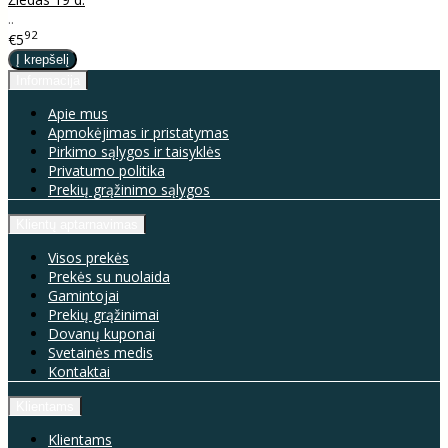
..
92
€5
Informacija
Apie mus
Apmokėjimas ir pristatymas
Pirkimo sąlygos ir taisyklės
Privatumo politika
Prekių grąžinimo sąlygos
Klientų aptarnavimas
Visos prekės
Prekės su nuolaida
Gamintojai
Prekių grąžinimai
Dovanų kuponai
Svetainės medis
Kontaktai
Klientams
Klientams