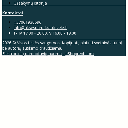
Užsakymų istorija
Kontaktai
+37061930696
info@aksesuaru-krautuvele.lt
I - IV 17.00 - 20.00, V 16.00 - 19.00
2026 © Visos teisės saugomos. Kopijuoti, platinti svetainės turinį
be autorių sutikimo draudžiama.
Elektroninių parduotuvių nuoma
-
eShoprent.com