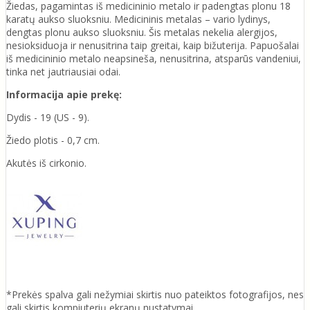
Žiedas, pagamintas iš medicininio metalo ir padengtas plonu 18
karatų aukso sluoksniu. Medicininis metalas – vario lydinys,
dengtas plonu aukso sluoksniu. Šis metalas nekelia alergijos,
nesioksiduoja ir nenusitrina taip greitai, kaip bižuterija. Papuošalai
iš medicininio metalo neapsineša, nenusitrina, atsparūs vandeniui,
tinka net jautriausiai odai.
Informacija apie prekę:
Dydis - 19 (US - 9).
Žiedo plotis - 0,7 cm.
Akutės iš cirkonio.
*Prekės spalva gali nežymiai skirtis nuo pateiktos fotografijos, nes
gali skirtis kompiuterių ekranų nustatymai.