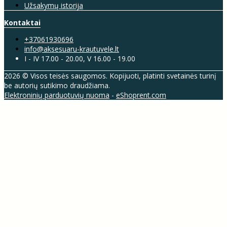
Užsakymų istorija
Kontaktai
+37061930696
info@aksesuaru-krautuvele.lt
I - IV 17.00 - 20.00, V 16.00 - 19.00
2026 © Visos teisės saugomos. Kopijuoti, platinti svetainės turinį
be autorių sutikimo draudžiama.
Elektroninių parduotuvių nuoma
-
eShoprent.com