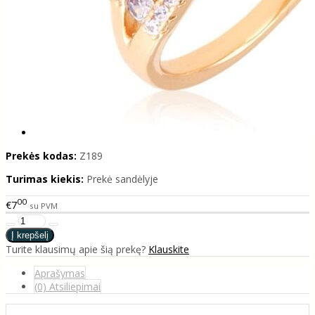
Prekės kodas:
Z189
Turimas kiekis:
Prekė sandėlyje
00
€7
su PVM
Turite klausimų apie šią prekę?
Klauskite
Aprašymas
(0) Atsiliepimai