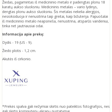
Žiedas, pagamintas iš medicininio metalo ir padengtas plonu 18
karatų aukso sluoksniu. Medicininis metalas – vario lydinys,
dengtas plonu aukso sluoksniu. Šis metalas nekelia alergijos,
nesioksiduoja ir nenusitrina taip greitai, kaip bižuterija. Papuošalai
iš medicininio metalo neapsineša, nenusitrina, atsparūs vandeniui,
tinka net jautriausiai odai.
Informacija apie prekę:
Dydis - 19 (US - 9).
Žiedo plotis - 1,2 cm.
Akutės iš cirkonio.
*Prekės spalva gali nežymiai skirtis nuo pateiktos fotografijos, nes
gali skirtis kompiuterių ekranų nustatymai.