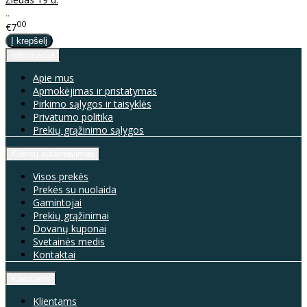
..
00
€7
Informacija
Apie mus
Apmokėjimas ir pristatymas
Pirkimo sąlygos ir taisyklės
Privatumo politika
Prekių grąžinimo sąlygos
Klientų aptarnavimas
Visos prekės
Prekės su nuolaida
Gamintojai
Prekių grąžinimai
Dovanų kuponai
Svetainės medis
Kontaktai
Klientams
Klientams