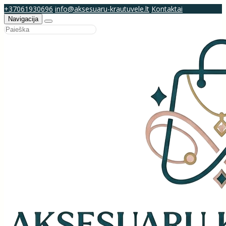
+37061930696
info@aksesuaru-krautuvele.lt
Kontaktai
Navigacija