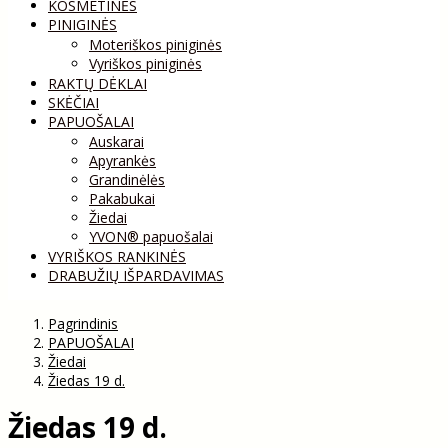
KOSMETINĖS
PINIGINĖS
Moteriškos piniginės
Vyriškos piniginės
RAKTŲ DĖKLAI
SKĖČIAI
PAPUOŠALAI
Auskarai
Apyrankės
Grandinėlės
Pakabukai
Žiedai
YVON® papuošalai
VYRIŠKOS RANKINĖS
DRABUŽIŲ IŠPARDAVIMAS
Pagrindinis
PAPUOŠALAI
Žiedai
Žiedas 19 d.
Žiedas 19 d.