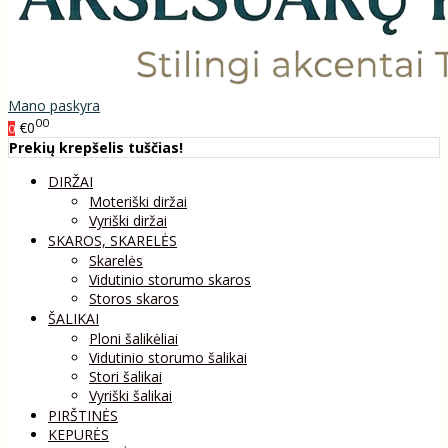
Mano paskyra
00
€0
0
Prekių krepšelis tuščias!
DIRŽAI
Moteriški diržai
Vyriški diržai
SKAROS, SKARELĖS
Skarelės
Vidutinio storumo skaros
Storos skaros
ŠALIKAI
Ploni šalikėliai
Vidutinio storumo šalikai
Stori šalikai
Vyriški šalikai
PIRŠTINĖS
KEPURĖS