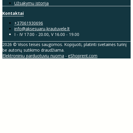
Užsakymų istorija
Kontaktai
+37061930696
info@aksesuaru-krautuvele.lt
I - IV 17.00 - 20.00, V 16.00 - 19.00
2026 © Visos teisės saugomos. Kopijuoti, platinti svetainės turinį
be autorių sutikimo draudžiama.
Elektroninių parduotuvių nuoma
-
eShoprent.com