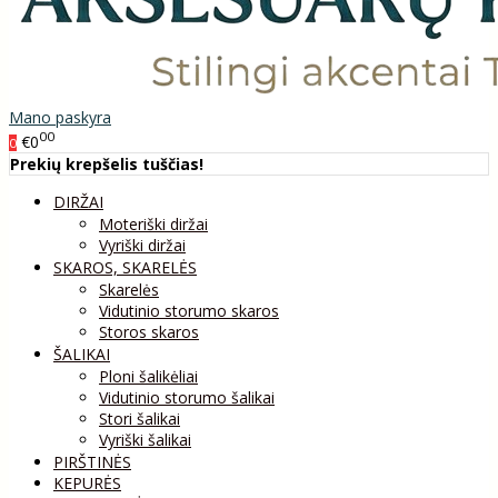
Mano paskyra
00
€0
0
Prekių krepšelis tuščias!
DIRŽAI
Moteriški diržai
Vyriški diržai
SKAROS, SKARELĖS
Skarelės
Vidutinio storumo skaros
Storos skaros
ŠALIKAI
Ploni šalikėliai
Vidutinio storumo šalikai
Stori šalikai
Vyriški šalikai
PIRŠTINĖS
KEPURĖS