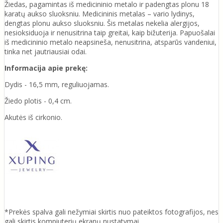
Žiedas, pagamintas iš medicininio metalo ir padengtas plonu 18
karatų aukso sluoksniu. Medicininis metalas – vario lydinys,
dengtas plonu aukso sluoksniu. Šis metalas nekelia alergijos,
nesioksiduoja ir nenusitrina taip greitai, kaip bižuterija. Papuošalai
iš medicininio metalo neapsineša, nenusitrina, atsparūs vandeniui,
tinka net jautriausiai odai.
Informacija apie prekę:
Dydis - 16,5 mm, reguliuojamas.
Žiedo plotis - 0,4 cm.
Akutės iš cirkonio.
*Prekės spalva gali nežymiai skirtis nuo pateiktos fotografijos, nes
gali skirtis kompiuterių ekranų nustatymai.