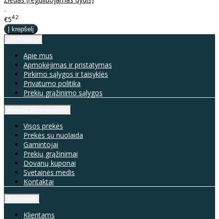
..
42
€5
Informacija
Apie mus
Apmokėjimas ir pristatymas
Pirkimo sąlygos ir taisyklės
Privatumo politika
Prekių grąžinimo sąlygos
Klientų aptarnavimas
Visos prekės
Prekės su nuolaida
Gamintojai
Prekių grąžinimai
Dovanų kuponai
Svetainės medis
Kontaktai
Klientams
Klientams