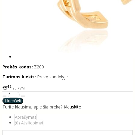
Prekės kodas:
Z200
Turimas kiekis:
Prekė sandėlyje
42
€5
su PVM
Turite klausimų apie šią prekę?
Klauskite
Aprašymas
(0) Atsiliepimai