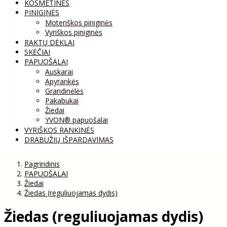
KOSMETINĖS
PINIGINĖS
Moteriškos piniginės
Vyriškos piniginės
RAKTŲ DĖKLAI
SKĖČIAI
PAPUOŠALAI
Auskarai
Apyrankės
Grandinėlės
Pakabukai
Žiedai
YVON® papuošalai
VYRIŠKOS RANKINĖS
DRABUŽIŲ IŠPARDAVIMAS
Pagrindinis
PAPUOŠALAI
Žiedai
Žiedas (reguliuojamas dydis)
Žiedas (reguliuojamas dydis)