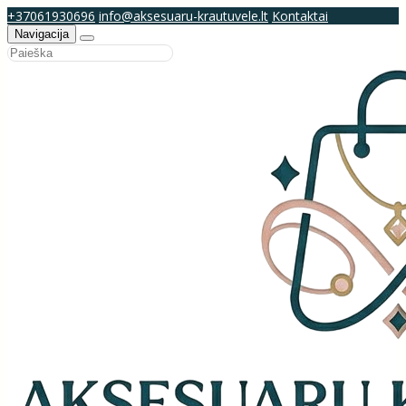
+37061930696
info@aksesuaru-krautuvele.lt
Kontaktai
Navigacija