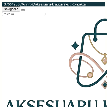
+37061930696
info@aksesuaru-krautuvele.lt
Kontaktai
Navigacija