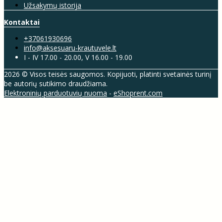
Užsakymų istorija
Kontaktai
+37061930696
info@aksesuaru-krautuvele.lt
I - IV 17.00 - 20.00, V 16.00 - 19.00
2026 © Visos teisės saugomos. Kopijuoti, platinti svetainės turinį
be autorių sutikimo draudžiama.
Elektroninių parduotuvių nuoma
-
eShoprent.com