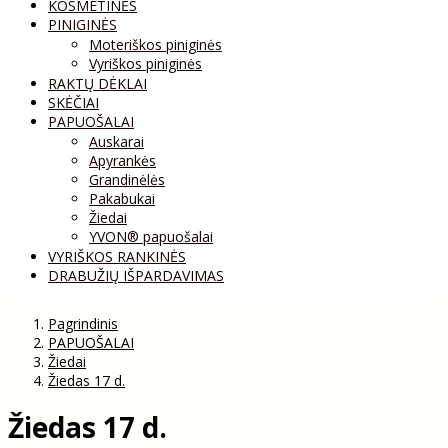
KOSMETINĖS
PINIGINĖS
Moteriškos piniginės
Vyriškos piniginės
RAKTŲ DĖKLAI
SKĖČIAI
PAPUOŠALAI
Auskarai
Apyrankės
Grandinėlės
Pakabukai
Žiedai
YVON® papuošalai
VYRIŠKOS RANKINĖS
DRABUŽIŲ IŠPARDAVIMAS
Pagrindinis
PAPUOŠALAI
Žiedai
Žiedas 17 d.
Žiedas 17 d.