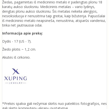
Žiedas, pagamintas iš medicininio metalo ir padengtas plonu 18
karatų aukso sluoksniu. Medicininis metalas – vario lydinys,
dengtas plonu aukso sluoksniu. Šis metalas nekelia alergijos,
nesioksiduoja ir nenusitrina taip greitai, kaip bižuterija. Papuošalai
iš medicininio metalo neapsineša, nenusitrina, atsparūs vandeniui,
tinka net jautriausiai odai.
Informacija apie prekę:
Dydis - 17 (US - 7).
Žiedo plotis ~ 1,2 cm.
Akutės iš cirkonio.
*Prekės spalva gali nežymiai skirtis nuo pateiktos fotografijos, nes
gali skirtis kompiuterių ekranų nustatymai.