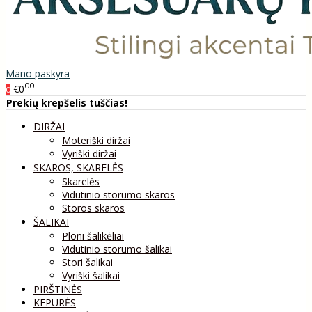
Mano paskyra
00
€0
0
Prekių krepšelis tuščias!
DIRŽAI
Moteriški diržai
Vyriški diržai
SKAROS, SKARELĖS
Skarelės
Vidutinio storumo skaros
Storos skaros
ŠALIKAI
Ploni šalikėliai
Vidutinio storumo šalikai
Stori šalikai
Vyriški šalikai
PIRŠTINĖS
KEPURĖS