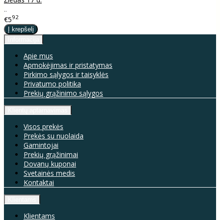
..
92
€5
Informacija
Apie mus
Apmokėjimas ir pristatymas
Pirkimo sąlygos ir taisyklės
Privatumo politika
Prekių grąžinimo sąlygos
Klientų aptarnavimas
Visos prekės
Prekės su nuolaida
Gamintojai
Prekių grąžinimai
Dovanų kuponai
Svetainės medis
Kontaktai
Klientams
Klientams