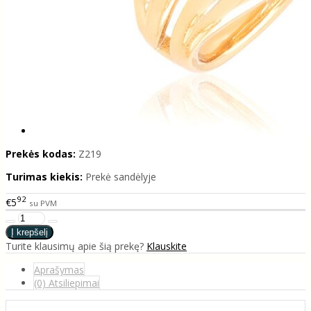
Prekės kodas:
Z219
Turimas kiekis:
Prekė sandėlyje
92
€5
su PVM
Turite klausimų apie šią prekę?
Klauskite
Aprašymas
(0) Atsiliepimai