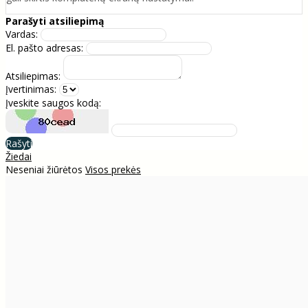
Parašyti atsiliepimą
Vardas:
El. pašto adresas:
Atsiliepimas:
Įvertinimas:
Įveskite saugos kodą:
Rašyti
Žiedai
Neseniai žiūrėtos
Visos prekės